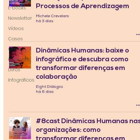
Processos de Aprendizagem
E-books
Michele Crevelaro
Newsletter
há 3 dias
Vídeos
Cases
Guias
Dinâmicas Humanas: baixe o
infográfico e descubra como
Podcasts
transformar diferenças em
Livros
colaboração
Infográficos
Eight Diálogos
há 6 dias
#8cast Dinâmicas Humanas na
organizações: como
transformar diferenças em