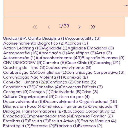
1
/
23
2 posts
1 post
3 posts
8indica
(2)
A Quinta Disciplina
(1)
Accountability
(3)
2 posts
3 posts
Aconselhamento Biográfico
(2)
Acordos
(3)
16 posts
1 post
3 post
Action Learning
(16)
Agilidade
(1)
Agilidade Emocional
(3)
16 posts
1 post
6 posts
3 posts
Antroposofia
(16)
Apreciação
(1)
Arquétipos
(6)
Arte
(3)
1 post
49 posts
9
Autoconexão
(1)
Autoconhecimento
(49)
Biografia Humana
(9)
32 posts
9 posts
5 posts
3 posts
21 
CNV
(32)
CODEV
(9)
Carreira
(5)
Case Clinic
(3)
Coaching
(21)
3 posts
8 posts
Coaching de Time
(3)
Codesenvolvimento
(8)
15 posts
1 post
3
Colaboração
(15)
Compliance
(1)
Comunicação Corporativa
(3)
11 posts
2 posts
Comunicação Não Violenta
(11)
Conexão
(2)
22 posts
2 posts
5 posts
Conexão Humana
(22)
Confiança
(2)
Conflito
(5)
36 posts
4 posts
3 posts
Consciência
(36)
Conselho
(4)
Conversas Difíceis
(3)
9 posts
1 post
5 posts
3 posts
Coragem
(9)
Crenças
(1)
Criatividade
(5)
Crise
(3)
9 posts
4 posts
Cultura Organizacional
(9)
Cultura da paz
(4)
6 posts
16 po
Desenvolvimento
(6)
Desenvolvimento Organizacional
(16)
4 posts
5 posts
4 po
Dilemas em Foco
(4)
Dinâmicas Humanas
(5)
Diversidade
(4)
27 posts
1 post
Diálogos Transformadores
(27)
Educação Corporativa
(1)
6 posts
4 posts
2 posts
Empatia
(6)
Empreendedorismo
(4)
Empresa Familiar
(2)
15 posts
9 posts
3 posts
4 pos
Escolhas
(15)
Escuta
(9)
Escuta Ativa
(3)
Escuta Madura
(4)
2 posts
2 posts
1 post
2 posts
Estratégia
(2)
Estresse
(2)
Etarismo
(1)
Excessos
(2)