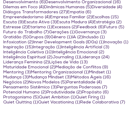
6 posts
16 po
Desenvolvimento
(6)
Desenvolvimento Organizacional
(16)
4 posts
5 posts
4 po
Dilemas em Foco
(4)
Dinâmicas Humanas
(5)
Diversidade
(4)
27 posts
6 posts
Diálogos Transformadores
(27)
Empatia
(6)
4 posts
2 posts
15 pos
Empreendedorismo
(4)
Empresa Familiar
(2)
Escolhas
(15)
9 posts
3 posts
4 posts
2 po
Escuta
(9)
Escuta Ativa
(3)
Escuta Madura
(4)
Estratégia
(2)
2 posts
1 post
2 posts
6 posts
5 p
Estresse
(2)
Etarismo
(1)
Excessos
(2)
Feedback
(6)
Futuro
(5)
7 posts
1 post
3 posts
Futuro do Trabalho
(7)
Gerações
(1)
Governança
(3)
5 posts
9 posts
1 post
2 posts
1 post
Gratidão
(5)
Grupos
(9)
Gênero
(1)
IA
(2)
Inclusão
(1)
2 posts
1 post
1
Infoxication
(2)
Inner Development Goals (IDGs)
(1)
Inovação
(1)
15 posts
1 post
3 posts
Inspiração
(15)
Integração
(1)
Inteligência Artificial
(3)
10 posts
2 posts
Inteligência Coletiva
(10)
Inteligência Emocional
(2)
2 posts
1 post
24 posts
Inteligência Espiritual
(2)
Journaling
(1)
Liderança
(24)
2 posts
13 posts
Liderança Feminina
(2)
Lições de Vida
(13)
2 posts
9 posts
Maturidade Emocional
(2)
Mediação de Conflitos
(9)
3 posts
1 post
1 post
Mentoring
(3)
Mentoring Organizacional
(1)
Mindset
(1)
3 posts
3 posts
16 posts
Mudança
(3)
Mudança Mindset
(3)
Métodos Ágeis
(16)
2 posts
5 posts
4 posts
Negócios
(2)
Novos Modelos
(5)
Parentalidade
(4)
3 posts
7 posts
Pensamento Sistêmico
(3)
Perguntas Poderosas
(7)
2 posts
2 posts
6 posts
Potencial Humano
(2)
Produtividade
(2)
Propósito
(6)
5 posts
1 post
1 post
Protagonismo
(5)
Quiet Ambition
(1)
Quiet Firing
(1)
1 post
1 post
7 p
Quiet Quitting
(1)
Quiet Vacationing
(1)
Rede Colaborativa
(7)
3 posts
1 post
5 posts
Relacionamento
(3)
Resiliência
(1)
Respeito
(5)
2 posts
11 post
Retrospectiva Biográfica
(2)
Revista Coaching Brasil
(11)
12 posts
1 post
Roda de conversa
(12)
Rodas de Conversa
(1)
17 posts
2 posts
Saúde Mental
(17)
Saúde Social
(2)
9 posts
Segurança Psicológica para Times
(9)