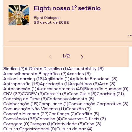
Eight: nosso 1º setênio
Eight Diálogos
26 de out. de 2022
1
/
2
2 posts
1 post
3 posts
8indica
(2)
A Quinta Disciplina
(1)
Accountability
(3)
2 posts
3 posts
Aconselhamento Biográfico
(2)
Acordos
(3)
16 posts
1 post
3 post
Action Learning
(16)
Agilidade
(1)
Agilidade Emocional
(3)
16 posts
1 post
6 posts
3 posts
Antroposofia
(16)
Apreciação
(1)
Arquétipos
(6)
Arte
(3)
1 post
49 posts
9
Autoconexão
(1)
Autoconhecimento
(49)
Biografia Humana
(9)
32 posts
9 posts
5 posts
3 posts
21 
CNV
(32)
CODEV
(9)
Carreira
(5)
Case Clinic
(3)
Coaching
(21)
3 posts
8 posts
Coaching de Time
(3)
Codesenvolvimento
(8)
15 posts
1 post
3
Colaboração
(15)
Compliance
(1)
Comunicação Corporativa
(3)
11 posts
2 posts
Comunicação Não Violenta
(11)
Conexão
(2)
22 posts
2 posts
5 posts
Conexão Humana
(22)
Confiança
(2)
Conflito
(5)
36 posts
4 posts
3 posts
Consciência
(36)
Conselho
(4)
Conversas Difíceis
(3)
9 posts
1 post
5 posts
3 posts
Coragem
(9)
Crenças
(1)
Criatividade
(5)
Crise
(3)
9 posts
4 posts
Cultura Organizacional
(9)
Cultura da paz
(4)