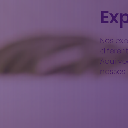
Ex
Nos ex
diferen
Aqui vo
nossos