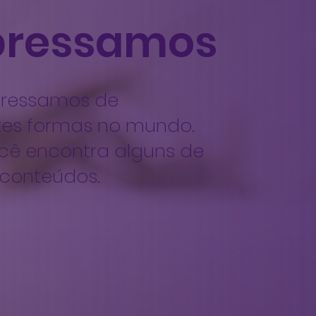
pressamos
pressamos de
tes formas no mundo.
cê encontra alguns de
 conteúdos.