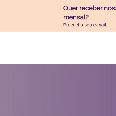
Quer receber nos
mensal?
Preencha seu e-mail: