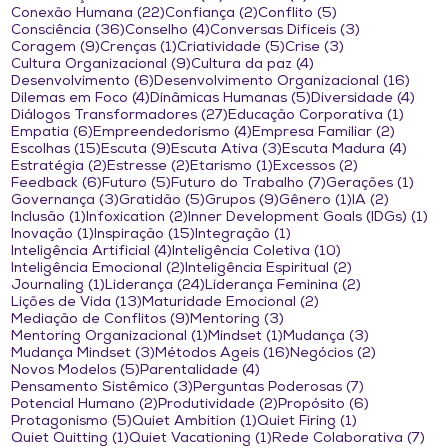
22 posts
2 posts
5 posts
Conexão Humana
(22)
Confiança
(2)
Conflito
(5)
36 posts
4 posts
3 posts
Consciência
(36)
Conselho
(4)
Conversas Difíceis
(3)
9 posts
1 post
5 posts
3 posts
Coragem
(9)
Crenças
(1)
Criatividade
(5)
Crise
(3)
9 posts
4 posts
Cultura Organizacional
(9)
Cultura da paz
(4)
6 posts
16 po
Desenvolvimento
(6)
Desenvolvimento Organizacional
(16)
4 posts
5 posts
4 po
Dilemas em Foco
(4)
Dinâmicas Humanas
(5)
Diversidade
(4)
27 posts
1 post
Diálogos Transformadores
(27)
Educação Corporativa
(1)
6 posts
4 posts
2 posts
Empatia
(6)
Empreendedorismo
(4)
Empresa Familiar
(2)
15 posts
9 posts
3 posts
4 pos
Escolhas
(15)
Escuta
(9)
Escuta Ativa
(3)
Escuta Madura
(4)
2 posts
2 posts
1 post
2 posts
Estratégia
(2)
Estresse
(2)
Etarismo
(1)
Excessos
(2)
6 posts
5 posts
7 posts
1 po
Feedback
(6)
Futuro
(5)
Futuro do Trabalho
(7)
Gerações
(1)
3 posts
5 posts
9 posts
1 post
2 posts
Governança
(3)
Gratidão
(5)
Grupos
(9)
Gênero
(1)
IA
(2)
1 post
2 posts
1 
Inclusão
(1)
Infoxication
(2)
Inner Development Goals (IDGs)
(1)
1 post
15 posts
1 post
Inovação
(1)
Inspiração
(15)
Integração
(1)
4 posts
10 posts
Inteligência Artificial
(4)
Inteligência Coletiva
(10)
2 posts
2 posts
Inteligência Emocional
(2)
Inteligência Espiritual
(2)
1 post
24 posts
2 posts
Journaling
(1)
Liderança
(24)
Liderança Feminina
(2)
13 posts
2 posts
Lições de Vida
(13)
Maturidade Emocional
(2)
9 posts
3 posts
Mediação de Conflitos
(9)
Mentoring
(3)
1 post
1 post
3 posts
Mentoring Organizacional
(1)
Mindset
(1)
Mudança
(3)
3 posts
16 posts
2 posts
Mudança Mindset
(3)
Métodos Ágeis
(16)
Negócios
(2)
5 posts
4 posts
Novos Modelos
(5)
Parentalidade
(4)
3 posts
7 posts
Pensamento Sistêmico
(3)
Perguntas Poderosas
(7)
2 posts
2 posts
6 posts
Potencial Humano
(2)
Produtividade
(2)
Propósito
(6)
5 posts
1 post
1 post
Protagonismo
(5)
Quiet Ambition
(1)
Quiet Firing
(1)
1 post
1 post
7 p
Quiet Quitting
(1)
Quiet Vacationing
(1)
Rede Colaborativa
(7)