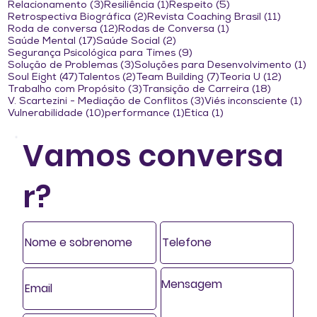
3 posts
1 post
5 posts
Relacionamento
(3)
Resiliência
(1)
Respeito
(5)
2 posts
11 post
Retrospectiva Biográfica
(2)
Revista Coaching Brasil
(11)
12 posts
1 post
Roda de conversa
(12)
Rodas de Conversa
(1)
17 posts
2 posts
Saúde Mental
(17)
Saúde Social
(2)
9 posts
Segurança Psicológica para Times
(9)
3 posts
1 
Solução de Problemas
(3)
Soluções para Desenvolvimento
(1)
47 posts
2 posts
7 posts
12 post
Soul Eight
(47)
Talentos
(2)
Team Building
(7)
Teoria U
(12)
3 posts
18 posts
Trabalho com Propósito
(3)
Transição de Carreira
(18)
3 posts
1 p
V. Scartezini - Mediação de Conflitos
(3)
Viés inconsciente
(1)
10 posts
1 post
1 post
Vulnerabilidade
(10)
performance
(1)
Ética
(1)
Vamos conversa
r?