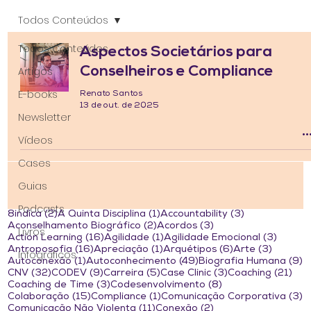
Todos Conteúdos
Todos Conteúdos
Aspectos Societários para
Conselheiros e Compliance
Artigos
E-books
Renato Santos
13 de out. de 2025
Newsletter
Vídeos
Cases
Guias
Podcasts
2 posts
1 post
3 posts
8indica
(2)
A Quinta Disciplina
(1)
Accountability
(3)
2 posts
3 posts
Aconselhamento Biográfico
(2)
Acordos
(3)
Livros
16 posts
1 post
3 post
Action Learning
(16)
Agilidade
(1)
Agilidade Emocional
(3)
16 posts
1 post
6 posts
3 posts
Antroposofia
(16)
Apreciação
(1)
Arquétipos
(6)
Arte
(3)
Infográficos
1 post
49 posts
9
Autoconexão
(1)
Autoconhecimento
(49)
Biografia Humana
(9)
32 posts
9 posts
5 posts
3 posts
21 
CNV
(32)
CODEV
(9)
Carreira
(5)
Case Clinic
(3)
Coaching
(21)
3 posts
8 posts
Coaching de Time
(3)
Codesenvolvimento
(8)
15 posts
1 post
3
Colaboração
(15)
Compliance
(1)
Comunicação Corporativa
(3)
11 posts
2 posts
Comunicação Não Violenta
(11)
Conexão
(2)