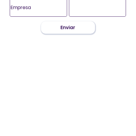
Enviar
Conte conosco!
contato@8dialogos.com.br