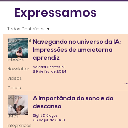
Expressamos
Todos Conteúdos
Todos Conteúdos
Navegando no universo da IA:
Impressões de uma eterna
Artigos
aprendiz
E-books
Valeska Scartezini
Newsletter
29 de fev. de 2024
Vídeos
Cases
Guias
A importância do sono e do
descanso
Podcasts
Livros
Eight Diálogos
26 de jul. de 2023
Infográficos