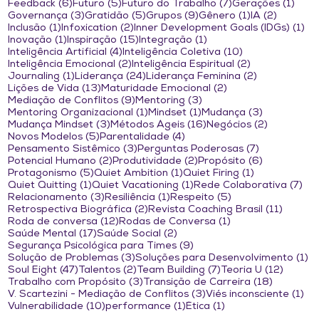
6 posts
5 posts
7 posts
1 po
Feedback
(6)
Futuro
(5)
Futuro do Trabalho
(7)
Gerações
(1)
3 posts
5 posts
9 posts
1 post
2 posts
Governança
(3)
Gratidão
(5)
Grupos
(9)
Gênero
(1)
IA
(2)
1 post
2 posts
1 
Inclusão
(1)
Infoxication
(2)
Inner Development Goals (IDGs)
(1)
1 post
15 posts
1 post
Inovação
(1)
Inspiração
(15)
Integração
(1)
4 posts
10 posts
Inteligência Artificial
(4)
Inteligência Coletiva
(10)
2 posts
2 posts
Inteligência Emocional
(2)
Inteligência Espiritual
(2)
1 post
24 posts
2 posts
Journaling
(1)
Liderança
(24)
Liderança Feminina
(2)
13 posts
2 posts
Lições de Vida
(13)
Maturidade Emocional
(2)
9 posts
3 posts
Mediação de Conflitos
(9)
Mentoring
(3)
1 post
1 post
3 posts
Mentoring Organizacional
(1)
Mindset
(1)
Mudança
(3)
3 posts
16 posts
2 posts
Mudança Mindset
(3)
Métodos Ágeis
(16)
Negócios
(2)
5 posts
4 posts
Novos Modelos
(5)
Parentalidade
(4)
3 posts
7 posts
Pensamento Sistêmico
(3)
Perguntas Poderosas
(7)
2 posts
2 posts
6 posts
Potencial Humano
(2)
Produtividade
(2)
Propósito
(6)
5 posts
1 post
1 post
Protagonismo
(5)
Quiet Ambition
(1)
Quiet Firing
(1)
1 post
1 post
7 p
Quiet Quitting
(1)
Quiet Vacationing
(1)
Rede Colaborativa
(7)
3 posts
1 post
5 posts
Relacionamento
(3)
Resiliência
(1)
Respeito
(5)
2 posts
11 post
Retrospectiva Biográfica
(2)
Revista Coaching Brasil
(11)
12 posts
1 post
Roda de conversa
(12)
Rodas de Conversa
(1)
17 posts
2 posts
Saúde Mental
(17)
Saúde Social
(2)
9 posts
Segurança Psicológica para Times
(9)
3 posts
1 
Solução de Problemas
(3)
Soluções para Desenvolvimento
(1)
47 posts
2 posts
7 posts
12 post
Soul Eight
(47)
Talentos
(2)
Team Building
(7)
Teoria U
(12)
3 posts
18 posts
Trabalho com Propósito
(3)
Transição de Carreira
(18)
3 posts
1 p
V. Scartezini - Mediação de Conflitos
(3)
Viés inconsciente
(1)
10 posts
1 post
1 post
Vulnerabilidade
(10)
performance
(1)
Ética
(1)