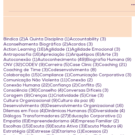
2 posts
1 post
3 posts
8indica
(2)
A Quinta Disciplina
(1)
Accountability
(3)
2 posts
3 posts
Aconselhamento Biográfico
(2)
Acordos
(3)
16 posts
1 post
3 post
Action Learning
(16)
Agilidade
(1)
Agilidade Emocional
(3)
16 posts
1 post
6 posts
3 posts
Antroposofia
(16)
Apreciação
(1)
Arquétipos
(6)
Arte
(3)
1 post
49 posts
9
Autoconexão
(1)
Autoconhecimento
(49)
Biografia Humana
(9)
32 posts
9 posts
5 posts
3 posts
21 
CNV
(32)
CODEV
(9)
Carreira
(5)
Case Clinic
(3)
Coaching
(21)
3 posts
8 posts
Coaching de Time
(3)
Codesenvolvimento
(8)
15 posts
1 post
3
Colaboração
(15)
Compliance
(1)
Comunicação Corporativa
(3)
11 posts
2 posts
Comunicação Não Violenta
(11)
Conexão
(2)
22 posts
2 posts
5 posts
Conexão Humana
(22)
Confiança
(2)
Conflito
(5)
36 posts
4 posts
3 posts
Consciência
(36)
Conselho
(4)
Conversas Difíceis
(3)
9 posts
1 post
5 posts
3 posts
Coragem
(9)
Crenças
(1)
Criatividade
(5)
Crise
(3)
9 posts
4 posts
Cultura Organizacional
(9)
Cultura da paz
(4)
6 posts
16 po
Desenvolvimento
(6)
Desenvolvimento Organizacional
(16)
4 posts
5 posts
4 po
Dilemas em Foco
(4)
Dinâmicas Humanas
(5)
Diversidade
(4)
27 posts
1 post
Diálogos Transformadores
(27)
Educação Corporativa
(1)
6 posts
4 posts
2 posts
Empatia
(6)
Empreendedorismo
(4)
Empresa Familiar
(2)
15 posts
9 posts
3 posts
4 pos
Escolhas
(15)
Escuta
(9)
Escuta Ativa
(3)
Escuta Madura
(4)
2 posts
2 posts
1 post
2 posts
Estratégia
(2)
Estresse
(2)
Etarismo
(1)
Excessos
(2)