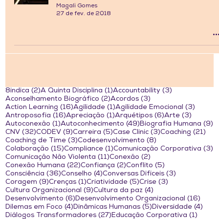
Magali Gomes
27 de fev. de 2018
2 posts
1 post
3 posts
8indica
(2)
A Quinta Disciplina
(1)
Accountability
(3)
2 posts
3 posts
Aconselhamento Biográfico
(2)
Acordos
(3)
16 posts
1 post
3 post
Action Learning
(16)
Agilidade
(1)
Agilidade Emocional
(3)
16 posts
1 post
6 posts
3 posts
Antroposofia
(16)
Apreciação
(1)
Arquétipos
(6)
Arte
(3)
1 post
49 posts
9
Autoconexão
(1)
Autoconhecimento
(49)
Biografia Humana
(9)
32 posts
9 posts
5 posts
3 posts
21 
CNV
(32)
CODEV
(9)
Carreira
(5)
Case Clinic
(3)
Coaching
(21)
3 posts
8 posts
Coaching de Time
(3)
Codesenvolvimento
(8)
15 posts
1 post
3
Colaboração
(15)
Compliance
(1)
Comunicação Corporativa
(3)
11 posts
2 posts
Comunicação Não Violenta
(11)
Conexão
(2)
22 posts
2 posts
5 posts
Conexão Humana
(22)
Confiança
(2)
Conflito
(5)
36 posts
4 posts
3 posts
Consciência
(36)
Conselho
(4)
Conversas Difíceis
(3)
9 posts
1 post
5 posts
3 posts
Coragem
(9)
Crenças
(1)
Criatividade
(5)
Crise
(3)
9 posts
4 posts
Cultura Organizacional
(9)
Cultura da paz
(4)
6 posts
16 po
Desenvolvimento
(6)
Desenvolvimento Organizacional
(16)
4 posts
5 posts
4 po
Dilemas em Foco
(4)
Dinâmicas Humanas
(5)
Diversidade
(4)
27 posts
1 post
Diálogos Transformadores
(27)
Educação Corporativa
(1)