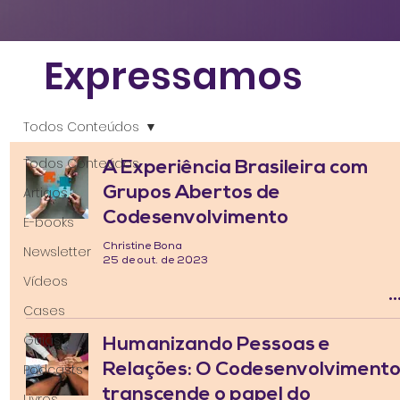
Expressamos
Todos Conteúdos
Todos Conteúdos
A Experiência Brasileira com
Grupos Abertos de
Artigos
Codesenvolvimento
E-books
Christine Bona
Newsletter
25 de out. de 2023
Vídeos
Cases
Guias
Humanizando Pessoas e
Relações: O Codesenvolviment
Podcasts
transcende o papel do
Livros