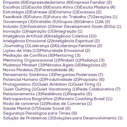
6 posts
4 posts
2 posts
Empatia
(6)
Empreendedorismo
(4)
Empresa Familiar
(2)
15 posts
9 posts
3 posts
4 pos
Escolhas
(15)
Escuta
(9)
Escuta Ativa
(3)
Escuta Madura
(4)
2 posts
2 posts
1 post
2 posts
Estratégia
(2)
Estresse
(2)
Etarismo
(1)
Excessos
(2)
6 posts
5 posts
7 posts
1 po
Feedback
(6)
Futuro
(5)
Futuro do Trabalho
(7)
Gerações
(1)
3 posts
5 posts
9 posts
1 post
2 posts
Governança
(3)
Gratidão
(5)
Grupos
(9)
Gênero
(1)
IA
(2)
1 post
2 posts
1 
Inclusão
(1)
Infoxication
(2)
Inner Development Goals (IDGs)
(1)
1 post
15 posts
1 post
Inovação
(1)
Inspiração
(15)
Integração
(1)
4 posts
10 posts
Inteligência Artificial
(4)
Inteligência Coletiva
(10)
2 posts
2 posts
Inteligência Emocional
(2)
Inteligência Espiritual
(2)
1 post
24 posts
2 posts
Journaling
(1)
Liderança
(24)
Liderança Feminina
(2)
13 posts
2 posts
Lições de Vida
(13)
Maturidade Emocional
(2)
9 posts
3 posts
Mediação de Conflitos
(9)
Mentoring
(3)
1 post
1 post
3 posts
Mentoring Organizacional
(1)
Mindset
(1)
Mudança
(3)
3 posts
16 posts
2 posts
Mudança Mindset
(3)
Métodos Ágeis
(16)
Negócios
(2)
5 posts
4 posts
Novos Modelos
(5)
Parentalidade
(4)
3 posts
7 posts
Pensamento Sistêmico
(3)
Perguntas Poderosas
(7)
2 posts
2 posts
6 posts
Potencial Humano
(2)
Produtividade
(2)
Propósito
(6)
5 posts
1 post
1 post
Protagonismo
(5)
Quiet Ambition
(1)
Quiet Firing
(1)
1 post
1 post
7 p
Quiet Quitting
(1)
Quiet Vacationing
(1)
Rede Colaborativa
(7)
3 posts
1 post
5 posts
Relacionamento
(3)
Resiliência
(1)
Respeito
(5)
2 posts
11 post
Retrospectiva Biográfica
(2)
Revista Coaching Brasil
(11)
12 posts
1 post
Roda de conversa
(12)
Rodas de Conversa
(1)
17 posts
2 posts
Saúde Mental
(17)
Saúde Social
(2)
9 posts
Segurança Psicológica para Times
(9)
3 posts
1 
Solução de Problemas
(3)
Soluções para Desenvolvimento
(1)
47 posts
2 posts
7 posts
12 post
Soul Eight
(47)
Talentos
(2)
Team Building
(7)
Teoria U
(12)