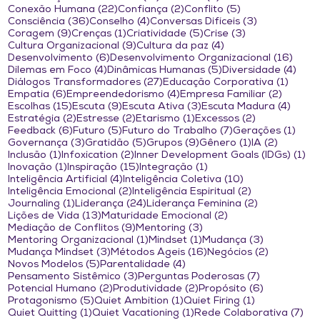
22 posts
2 posts
5 posts
Conexão Humana
(22)
Confiança
(2)
Conflito
(5)
36 posts
4 posts
3 posts
Consciência
(36)
Conselho
(4)
Conversas Difíceis
(3)
9 posts
1 post
5 posts
3 posts
Coragem
(9)
Crenças
(1)
Criatividade
(5)
Crise
(3)
9 posts
4 posts
Cultura Organizacional
(9)
Cultura da paz
(4)
6 posts
16 po
Desenvolvimento
(6)
Desenvolvimento Organizacional
(16)
4 posts
5 posts
4 po
Dilemas em Foco
(4)
Dinâmicas Humanas
(5)
Diversidade
(4)
27 posts
1 post
Diálogos Transformadores
(27)
Educação Corporativa
(1)
6 posts
4 posts
2 posts
Empatia
(6)
Empreendedorismo
(4)
Empresa Familiar
(2)
15 posts
9 posts
3 posts
4 pos
Escolhas
(15)
Escuta
(9)
Escuta Ativa
(3)
Escuta Madura
(4)
2 posts
2 posts
1 post
2 posts
Estratégia
(2)
Estresse
(2)
Etarismo
(1)
Excessos
(2)
6 posts
5 posts
7 posts
1 po
Feedback
(6)
Futuro
(5)
Futuro do Trabalho
(7)
Gerações
(1)
3 posts
5 posts
9 posts
1 post
2 posts
Governança
(3)
Gratidão
(5)
Grupos
(9)
Gênero
(1)
IA
(2)
1 post
2 posts
1 
Inclusão
(1)
Infoxication
(2)
Inner Development Goals (IDGs)
(1)
1 post
15 posts
1 post
Inovação
(1)
Inspiração
(15)
Integração
(1)
4 posts
10 posts
Inteligência Artificial
(4)
Inteligência Coletiva
(10)
2 posts
2 posts
Inteligência Emocional
(2)
Inteligência Espiritual
(2)
1 post
24 posts
2 posts
Journaling
(1)
Liderança
(24)
Liderança Feminina
(2)
13 posts
2 posts
Lições de Vida
(13)
Maturidade Emocional
(2)
9 posts
3 posts
Mediação de Conflitos
(9)
Mentoring
(3)
1 post
1 post
3 posts
Mentoring Organizacional
(1)
Mindset
(1)
Mudança
(3)
3 posts
16 posts
2 posts
Mudança Mindset
(3)
Métodos Ágeis
(16)
Negócios
(2)
5 posts
4 posts
Novos Modelos
(5)
Parentalidade
(4)
3 posts
7 posts
Pensamento Sistêmico
(3)
Perguntas Poderosas
(7)
2 posts
2 posts
6 posts
Potencial Humano
(2)
Produtividade
(2)
Propósito
(6)
5 posts
1 post
1 post
Protagonismo
(5)
Quiet Ambition
(1)
Quiet Firing
(1)
1 post
1 post
7 p
Quiet Quitting
(1)
Quiet Vacationing
(1)
Rede Colaborativa
(7)