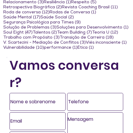
3 posts
1 post
5 posts
Relacionamento
(3)
Resiliência
(1)
Respeito
(5)
2 posts
11 post
Retrospectiva Biográfica
(2)
Revista Coaching Brasil
(11)
12 posts
1 post
Roda de conversa
(12)
Rodas de Conversa
(1)
17 posts
2 posts
Saúde Mental
(17)
Saúde Social
(2)
9 posts
Segurança Psicológica para Times
(9)
3 posts
1 
Solução de Problemas
(3)
Soluções para Desenvolvimento
(1)
47 posts
2 posts
7 posts
12 post
Soul Eight
(47)
Talentos
(2)
Team Building
(7)
Teoria U
(12)
3 posts
18 posts
Trabalho com Propósito
(3)
Transição de Carreira
(18)
3 posts
1 p
V. Scartezini - Mediação de Conflitos
(3)
Viés inconsciente
(1)
10 posts
1 post
1 post
Vulnerabilidade
(10)
performance
(1)
Ética
(1)
Vamos conversa
r?