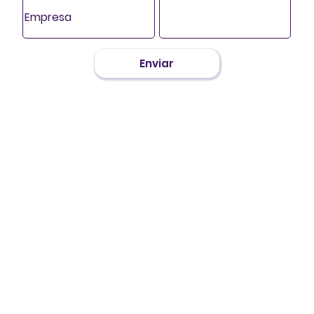
Enviar
Conte conosco!
contato@8dialogos.com.br