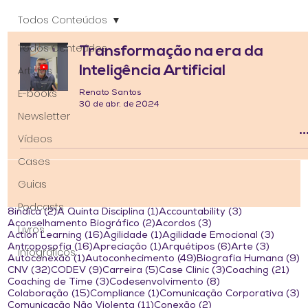
Todos Conteúdos
Todos Conteúdos
Transformação na era da
Inteligência Artificial
Artigos
E-books
Renato Santos
30 de abr. de 2024
Newsletter
Vídeos
Cases
Guias
Podcasts
2 posts
1 post
3 posts
8indica
(2)
A Quinta Disciplina
(1)
Accountability
(3)
2 posts
3 posts
Aconselhamento Biográfico
(2)
Acordos
(3)
Livros
16 posts
1 post
3 post
Action Learning
(16)
Agilidade
(1)
Agilidade Emocional
(3)
16 posts
1 post
6 posts
3 posts
Antroposofia
(16)
Apreciação
(1)
Arquétipos
(6)
Arte
(3)
Infográficos
1 post
49 posts
9
Autoconexão
(1)
Autoconhecimento
(49)
Biografia Humana
(9)
32 posts
9 posts
5 posts
3 posts
21 
CNV
(32)
CODEV
(9)
Carreira
(5)
Case Clinic
(3)
Coaching
(21)
3 posts
8 posts
Coaching de Time
(3)
Codesenvolvimento
(8)
15 posts
1 post
3
Colaboração
(15)
Compliance
(1)
Comunicação Corporativa
(3)
11 posts
2 posts
Comunicação Não Violenta
(11)
Conexão
(2)