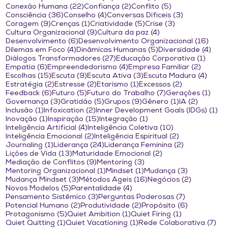
22 posts
2 posts
5 posts
Conexão Humana
(22)
Confiança
(2)
Conflito
(5)
36 posts
4 posts
3 posts
Consciência
(36)
Conselho
(4)
Conversas Difíceis
(3)
9 posts
1 post
5 posts
3 posts
Coragem
(9)
Crenças
(1)
Criatividade
(5)
Crise
(3)
9 posts
4 posts
Cultura Organizacional
(9)
Cultura da paz
(4)
6 posts
16 po
Desenvolvimento
(6)
Desenvolvimento Organizacional
(16)
4 posts
5 posts
4 po
Dilemas em Foco
(4)
Dinâmicas Humanas
(5)
Diversidade
(4)
27 posts
1 post
Diálogos Transformadores
(27)
Educação Corporativa
(1)
6 posts
4 posts
2 posts
Empatia
(6)
Empreendedorismo
(4)
Empresa Familiar
(2)
15 posts
9 posts
3 posts
4 pos
Escolhas
(15)
Escuta
(9)
Escuta Ativa
(3)
Escuta Madura
(4)
2 posts
2 posts
1 post
2 posts
Estratégia
(2)
Estresse
(2)
Etarismo
(1)
Excessos
(2)
6 posts
5 posts
7 posts
1 po
Feedback
(6)
Futuro
(5)
Futuro do Trabalho
(7)
Gerações
(1)
3 posts
5 posts
9 posts
1 post
2 posts
Governança
(3)
Gratidão
(5)
Grupos
(9)
Gênero
(1)
IA
(2)
1 post
2 posts
1 
Inclusão
(1)
Infoxication
(2)
Inner Development Goals (IDGs)
(1)
1 post
15 posts
1 post
Inovação
(1)
Inspiração
(15)
Integração
(1)
4 posts
10 posts
Inteligência Artificial
(4)
Inteligência Coletiva
(10)
2 posts
2 posts
Inteligência Emocional
(2)
Inteligência Espiritual
(2)
1 post
24 posts
2 posts
Journaling
(1)
Liderança
(24)
Liderança Feminina
(2)
13 posts
2 posts
Lições de Vida
(13)
Maturidade Emocional
(2)
9 posts
3 posts
Mediação de Conflitos
(9)
Mentoring
(3)
1 post
1 post
3 posts
Mentoring Organizacional
(1)
Mindset
(1)
Mudança
(3)
3 posts
16 posts
2 posts
Mudança Mindset
(3)
Métodos Ágeis
(16)
Negócios
(2)
5 posts
4 posts
Novos Modelos
(5)
Parentalidade
(4)
3 posts
7 posts
Pensamento Sistêmico
(3)
Perguntas Poderosas
(7)
2 posts
2 posts
6 posts
Potencial Humano
(2)
Produtividade
(2)
Propósito
(6)
5 posts
1 post
1 post
Protagonismo
(5)
Quiet Ambition
(1)
Quiet Firing
(1)
1 post
1 post
7 p
Quiet Quitting
(1)
Quiet Vacationing
(1)
Rede Colaborativa
(7)