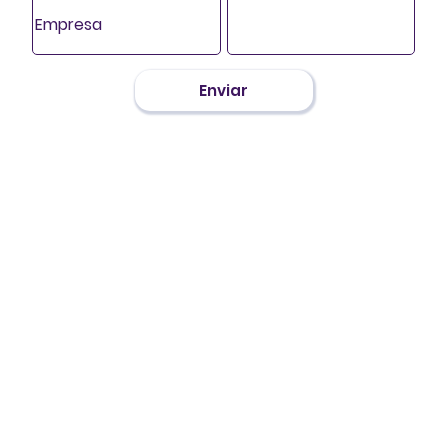
Enviar
Conte conosco!
contato@8dialogos.com.br