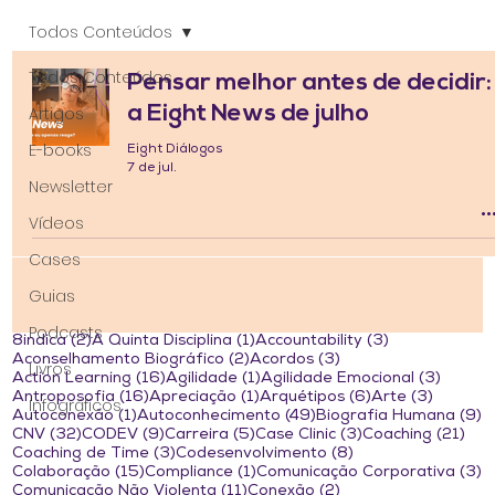
Todos Conteúdos
Todos Conteúdos
Pensar melhor antes de decidir:
a Eight News de julho
Artigos
E-books
Eight Diálogos
7 de jul.
Newsletter
Vídeos
Cases
Guias
Podcasts
2 posts
1 post
3 posts
8indica
(2)
A Quinta Disciplina
(1)
Accountability
(3)
2 posts
3 posts
Aconselhamento Biográfico
(2)
Acordos
(3)
Livros
16 posts
1 post
3 post
Action Learning
(16)
Agilidade
(1)
Agilidade Emocional
(3)
16 posts
1 post
6 posts
3 posts
Antroposofia
(16)
Apreciação
(1)
Arquétipos
(6)
Arte
(3)
Infográficos
1 post
49 posts
9
Autoconexão
(1)
Autoconhecimento
(49)
Biografia Humana
(9)
32 posts
9 posts
5 posts
3 posts
21 
CNV
(32)
CODEV
(9)
Carreira
(5)
Case Clinic
(3)
Coaching
(21)
3 posts
8 posts
Coaching de Time
(3)
Codesenvolvimento
(8)
15 posts
1 post
3
Colaboração
(15)
Compliance
(1)
Comunicação Corporativa
(3)
11 posts
2 posts
Comunicação Não Violenta
(11)
Conexão
(2)