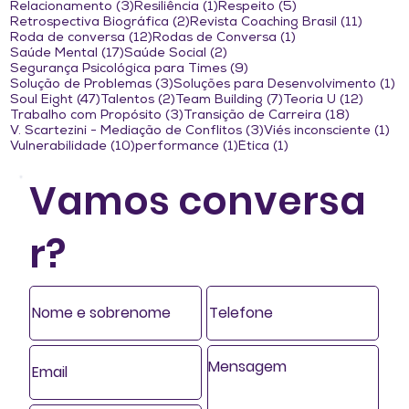
3 posts
1 post
5 posts
Relacionamento
(3)
Resiliência
(1)
Respeito
(5)
2 posts
11 post
Retrospectiva Biográfica
(2)
Revista Coaching Brasil
(11)
12 posts
1 post
Roda de conversa
(12)
Rodas de Conversa
(1)
17 posts
2 posts
Saúde Mental
(17)
Saúde Social
(2)
9 posts
Segurança Psicológica para Times
(9)
3 posts
1 
Solução de Problemas
(3)
Soluções para Desenvolvimento
(1)
47 posts
2 posts
7 posts
12 post
Soul Eight
(47)
Talentos
(2)
Team Building
(7)
Teoria U
(12)
3 posts
18 posts
Trabalho com Propósito
(3)
Transição de Carreira
(18)
3 posts
1 p
V. Scartezini - Mediação de Conflitos
(3)
Viés inconsciente
(1)
10 posts
1 post
1 post
Vulnerabilidade
(10)
performance
(1)
Ética
(1)
Vamos conversa
r?