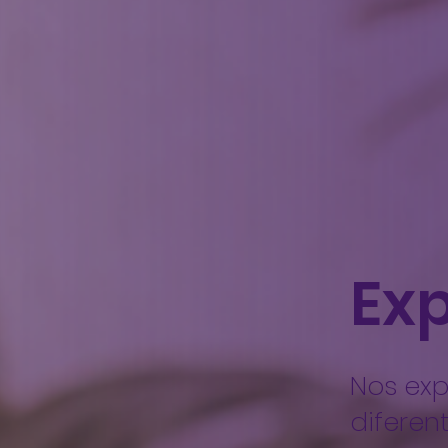
Ex
Nos ex
diferen