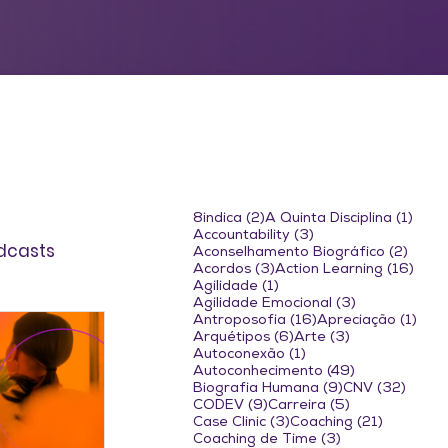
2 posts
1 pos
8indica
(2)
A Quinta Disciplina
(1)
3 posts
Accountability
(3)
dcasts
2 pos
Aconselhamento Biográfico
(2)
3 posts
16 p
Acordos
(3)
Action Learning
(16)
1 post
Agilidade
(1)
3 posts
Agilidade Emocional
(3)
16 posts
1 po
Antroposofia
(16)
Apreciação
(1)
6 posts
3 posts
Arquétipos
(6)
Arte
(3)
1 post
Autoconexão
(1)
49 posts
Autoconhecimento
(49)
9 posts
32 po
Biografia Humana
(9)
CNV
(32)
9 posts
5 posts
CODEV
(9)
Carreira
(5)
3 posts
21 posts
Case Clinic
(3)
Coaching
(21)
3 posts
Coaching de Time
(3)