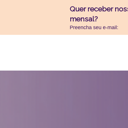
Quer receber nos
mensal?
Preencha seu e-mail: