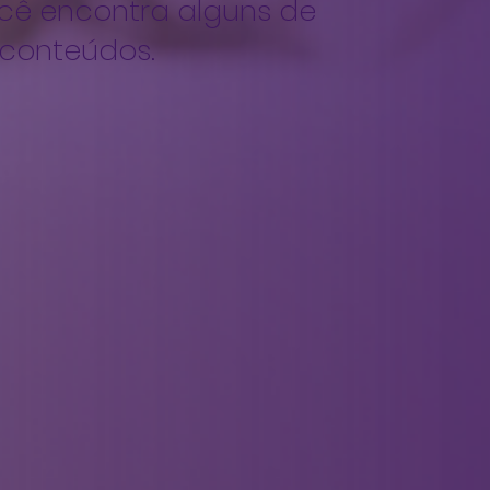
cê encontra alguns de
 conteúdos.