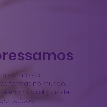
pressamos
pressamos de
tes formas no mundo.
cê encontra alguns de
 conteúdos.