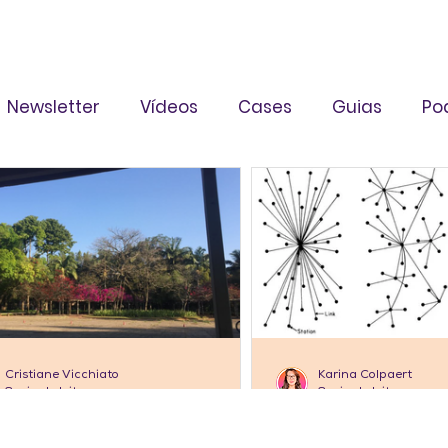
Newsletter
Vídeos
Cases
Guias
Po
Cristiane Vicchiato
Karina Colpaert
3 min de leitura
3 min de leitura
TIGOS
ARTIGOS