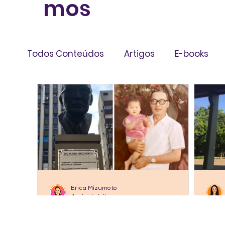
mos
Todos Conteúdos
Artigos
E-books
Livros
Infográficos
Erica Mizumoto
4 min de leitura
ARTIGOS
AR