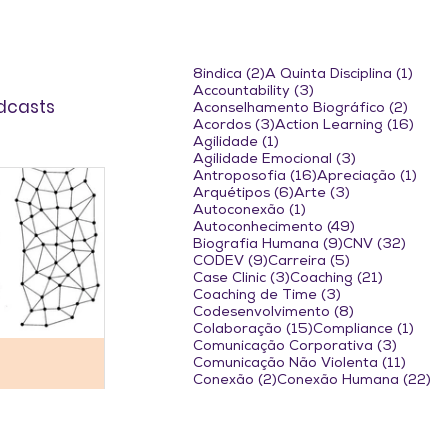
2 posts
1 pos
8indica
(2)
A Quinta Disciplina
(1)
3 posts
Accountability
(3)
dcasts
2 pos
Aconselhamento Biográfico
(2)
3 posts
16 p
Acordos
(3)
Action Learning
(16)
1 post
Agilidade
(1)
3 posts
Agilidade Emocional
(3)
16 posts
1 po
Antroposofia
(16)
Apreciação
(1)
6 posts
3 posts
Arquétipos
(6)
Arte
(3)
1 post
Autoconexão
(1)
49 posts
Autoconhecimento
(49)
9 posts
32 po
Biografia Humana
(9)
CNV
(32)
9 posts
5 posts
CODEV
(9)
Carreira
(5)
3 posts
21 posts
Case Clinic
(3)
Coaching
(21)
3 posts
Coaching de Time
(3)
8 posts
Codesenvolvimento
(8)
15 posts
1 pos
Colaboração
(15)
Compliance
(1)
3 posts
Comunicação Corporativa
(3)
11 pos
Comunicação Não Violenta
(11)
2 posts
22
Conexão
(2)
Conexão Humana
(22)
2 posts
5 posts
Confiança
(2)
Conflito
(5)
36 posts
4 posts
Consciência
(36)
Conselho
(4)
3 posts
9 
Conversas Difíceis
(3)
Coragem
(9)