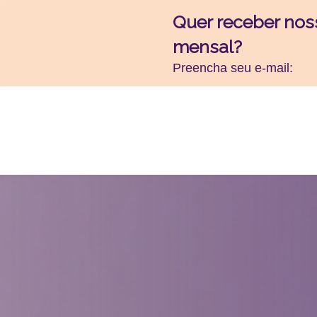
Quer receber nos
mensal?
Preencha seu e-mail: