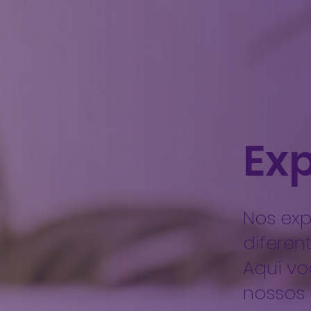
Ex
Nos ex
diferen
Aqui vo
nossos