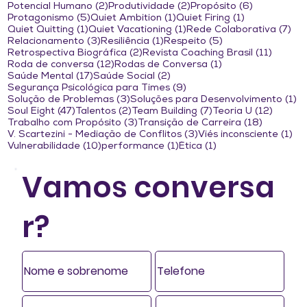
2 posts
2 posts
6 posts
Potencial Humano
(2)
Produtividade
(2)
Propósito
(6)
5 posts
1 post
1 post
Protagonismo
(5)
Quiet Ambition
(1)
Quiet Firing
(1)
1 post
1 post
7 p
Quiet Quitting
(1)
Quiet Vacationing
(1)
Rede Colaborativa
(7)
3 posts
1 post
5 posts
Relacionamento
(3)
Resiliência
(1)
Respeito
(5)
2 posts
11 post
Retrospectiva Biográfica
(2)
Revista Coaching Brasil
(11)
12 posts
1 post
Roda de conversa
(12)
Rodas de Conversa
(1)
17 posts
2 posts
Saúde Mental
(17)
Saúde Social
(2)
9 posts
Segurança Psicológica para Times
(9)
3 posts
1 
Solução de Problemas
(3)
Soluções para Desenvolvimento
(1)
47 posts
2 posts
7 posts
12 post
Soul Eight
(47)
Talentos
(2)
Team Building
(7)
Teoria U
(12)
3 posts
18 posts
Trabalho com Propósito
(3)
Transição de Carreira
(18)
3 posts
1 p
V. Scartezini - Mediação de Conflitos
(3)
Viés inconsciente
(1)
10 posts
1 post
1 post
Vulnerabilidade
(10)
performance
(1)
Ética
(1)
Vamos conversa
r?