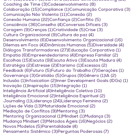
3 posts
8 posts
Coaching de Time
(3)
Codesenvolvimento
(8)
15 posts
1 post
3
Colaboração
(15)
Compliance
(1)
Comunicação Corporativa
(3)
11 posts
2 posts
Comunicação Não Violenta
(11)
Conexão
(2)
22 posts
2 posts
5 posts
Conexão Humana
(22)
Confiança
(2)
Conflito
(5)
36 posts
4 posts
3 posts
Consciência
(36)
Conselho
(4)
Conversas Difíceis
(3)
9 posts
1 post
5 posts
3 posts
Coragem
(9)
Crenças
(1)
Criatividade
(5)
Crise
(3)
9 posts
4 posts
Cultura Organizacional
(9)
Cultura da paz
(4)
6 posts
16 po
Desenvolvimento
(6)
Desenvolvimento Organizacional
(16)
4 posts
5 posts
4 po
Dilemas em Foco
(4)
Dinâmicas Humanas
(5)
Diversidade
(4)
27 posts
1 post
Diálogos Transformadores
(27)
Educação Corporativa
(1)
6 posts
4 posts
2 posts
Empatia
(6)
Empreendedorismo
(4)
Empresa Familiar
(2)
15 posts
9 posts
3 posts
4 pos
Escolhas
(15)
Escuta
(9)
Escuta Ativa
(3)
Escuta Madura
(4)
2 posts
2 posts
1 post
2 posts
Estratégia
(2)
Estresse
(2)
Etarismo
(1)
Excessos
(2)
6 posts
5 posts
7 posts
1 po
Feedback
(6)
Futuro
(5)
Futuro do Trabalho
(7)
Gerações
(1)
3 posts
5 posts
9 posts
1 post
2 posts
Governança
(3)
Gratidão
(5)
Grupos
(9)
Gênero
(1)
IA
(2)
1 post
2 posts
1 
Inclusão
(1)
Infoxication
(2)
Inner Development Goals (IDGs)
(1)
1 post
15 posts
1 post
Inovação
(1)
Inspiração
(15)
Integração
(1)
4 posts
10 posts
Inteligência Artificial
(4)
Inteligência Coletiva
(10)
2 posts
2 posts
Inteligência Emocional
(2)
Inteligência Espiritual
(2)
1 post
24 posts
2 posts
Journaling
(1)
Liderança
(24)
Liderança Feminina
(2)
13 posts
2 posts
Lições de Vida
(13)
Maturidade Emocional
(2)
9 posts
3 posts
Mediação de Conflitos
(9)
Mentoring
(3)
1 post
1 post
3 posts
Mentoring Organizacional
(1)
Mindset
(1)
Mudança
(3)
3 posts
16 posts
2 posts
Mudança Mindset
(3)
Métodos Ágeis
(16)
Negócios
(2)
5 posts
4 posts
Novos Modelos
(5)
Parentalidade
(4)
3 posts
7 posts
Pensamento Sistêmico
(3)
Perguntas Poderosas
(7)