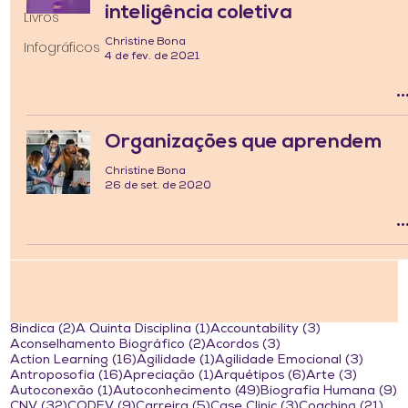
inteligência coletiva
Livros
Christine Bona
Infográficos
4 de fev. de 2021
Organizações que aprendem
Christine Bona
26 de set. de 2020
2 posts
1 post
3 posts
8indica
(2)
A Quinta Disciplina
(1)
Accountability
(3)
2 posts
3 posts
Aconselhamento Biográfico
(2)
Acordos
(3)
16 posts
1 post
3 post
Action Learning
(16)
Agilidade
(1)
Agilidade Emocional
(3)
16 posts
1 post
6 posts
3 posts
Antroposofia
(16)
Apreciação
(1)
Arquétipos
(6)
Arte
(3)
1 post
49 posts
9
Autoconexão
(1)
Autoconhecimento
(49)
Biografia Humana
(9)
32 posts
9 posts
5 posts
3 posts
21 
CNV
(32)
CODEV
(9)
Carreira
(5)
Case Clinic
(3)
Coaching
(21)