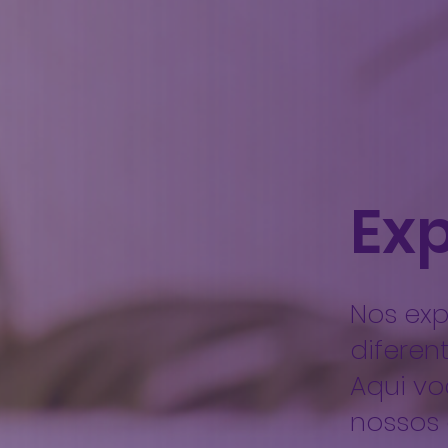
Ex
Nos ex
diferen
Aqui vo
nossos