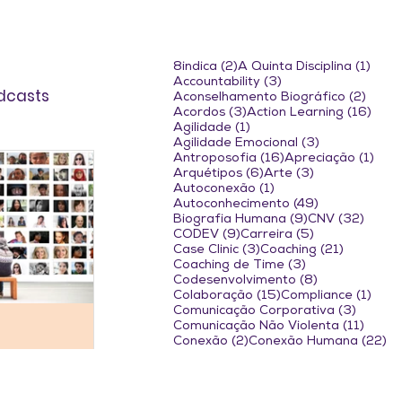
2 posts
1 pos
8indica
(2)
A Quinta Disciplina
(1)
3 posts
Accountability
(3)
dcasts
2 pos
Aconselhamento Biográfico
(2)
3 posts
16 p
Acordos
(3)
Action Learning
(16)
1 post
Agilidade
(1)
3 posts
Agilidade Emocional
(3)
16 posts
1 po
Antroposofia
(16)
Apreciação
(1)
6 posts
3 posts
Arquétipos
(6)
Arte
(3)
1 post
Autoconexão
(1)
49 posts
Autoconhecimento
(49)
9 posts
32 po
Biografia Humana
(9)
CNV
(32)
9 posts
5 posts
CODEV
(9)
Carreira
(5)
3 posts
21 posts
Case Clinic
(3)
Coaching
(21)
3 posts
Coaching de Time
(3)
8 posts
Codesenvolvimento
(8)
15 posts
1 pos
Colaboração
(15)
Compliance
(1)
3 posts
Comunicação Corporativa
(3)
11 pos
Comunicação Não Violenta
(11)
2 posts
22
Conexão
(2)
Conexão Humana
(22)
2 posts
5 posts
Confiança
(2)
Conflito
(5)
36 posts
4 posts
Consciência
(36)
Conselho
(4)
3 posts
9 
Conversas Difíceis
(3)
Coragem
(9)