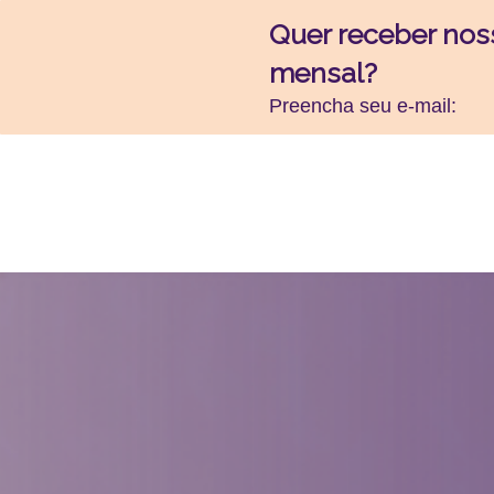
Quer receber nos
mensal?
Preencha seu e-mail: