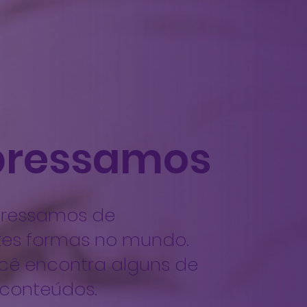
pressamos
pressamos de
tes formas no mundo.
cê encontra alguns de
 conteúdos.