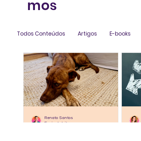
mos
Todos Conteúdos
Artigos
E-books
Livros
Infográficos
Renato Santos
5 min de leitura
ARTIGOS
AR