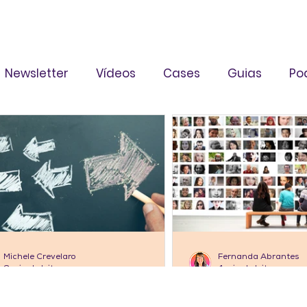
Newsletter
Vídeos
Cases
Guias
Po
Michele Crevelaro
Fernanda Abrantes
6 min de leitura
4 min de leitura
TIGOS
ARTIGOS