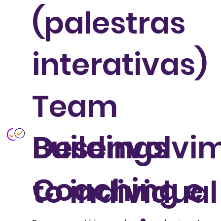
(palestras
interativas)
Team
Desenvolvi
Buildings
Coaching e
to individual