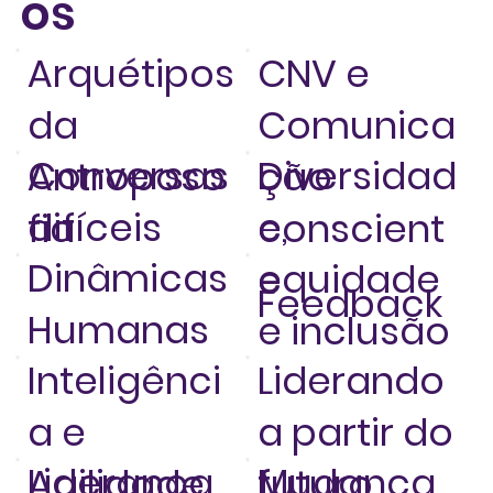
os
Arquétipos
CNV e
da
Comunica
Conversas
Diversidad
Antroposo
ção
difíceis
e,
fia
conscient
Dinâmicas
equidade
e
Feedback
Humanas
e inclusão
Inteligênci
Liderando
a e
a partir do
Liderança
Mudança
Agilidade
futuro