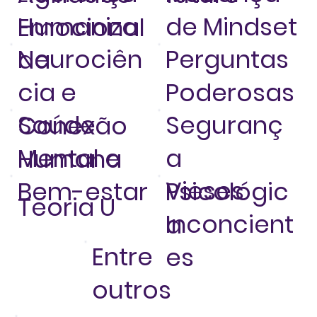
Humaniza
de Mindset
Emocional
Neurociên
Perguntas
da
cia e
Poderosas
Saúde
Seguranç
Conexão
Mental e
a
Humana
Vieses
Bem-estar
Psicológic
Teoria U
Inconcient
a
Entre
es
outros