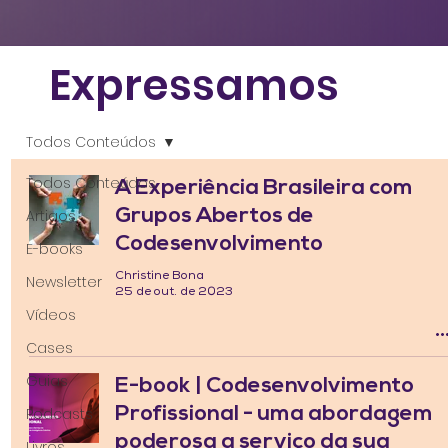
Expressamos
Todos Conteúdos
Todos Conteúdos
A Experiência Brasileira com
Grupos Abertos de
Artigos
Codesenvolvimento
E-books
Christine Bona
Newsletter
25 de out. de 2023
Vídeos
Cases
Guias
E-book | Codesenvolvimento
Profissional - uma abordagem
Podcasts
poderosa a serviço da sua
Livros