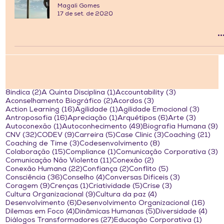
Magali Gomes
17 de set. de 2020
2 posts
1 post
3 posts
8indica
(2)
A Quinta Disciplina
(1)
Accountability
(3)
2 posts
3 posts
Aconselhamento Biográfico
(2)
Acordos
(3)
16 posts
1 post
3 post
Action Learning
(16)
Agilidade
(1)
Agilidade Emocional
(3)
16 posts
1 post
6 posts
3 posts
Antroposofia
(16)
Apreciação
(1)
Arquétipos
(6)
Arte
(3)
1 post
49 posts
9
Autoconexão
(1)
Autoconhecimento
(49)
Biografia Humana
(9)
32 posts
9 posts
5 posts
3 posts
21 
CNV
(32)
CODEV
(9)
Carreira
(5)
Case Clinic
(3)
Coaching
(21)
3 posts
8 posts
Coaching de Time
(3)
Codesenvolvimento
(8)
15 posts
1 post
3
Colaboração
(15)
Compliance
(1)
Comunicação Corporativa
(3)
11 posts
2 posts
Comunicação Não Violenta
(11)
Conexão
(2)
22 posts
2 posts
5 posts
Conexão Humana
(22)
Confiança
(2)
Conflito
(5)
36 posts
4 posts
3 posts
Consciência
(36)
Conselho
(4)
Conversas Difíceis
(3)
9 posts
1 post
5 posts
3 posts
Coragem
(9)
Crenças
(1)
Criatividade
(5)
Crise
(3)
9 posts
4 posts
Cultura Organizacional
(9)
Cultura da paz
(4)
6 posts
16 po
Desenvolvimento
(6)
Desenvolvimento Organizacional
(16)
4 posts
5 posts
4 po
Dilemas em Foco
(4)
Dinâmicas Humanas
(5)
Diversidade
(4)
27 posts
1 post
Diálogos Transformadores
(27)
Educação Corporativa
(1)