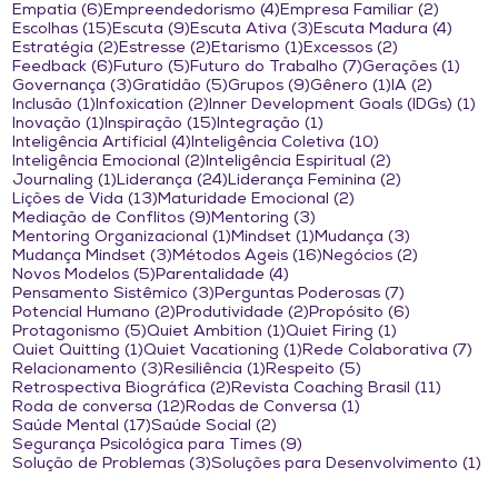
6 posts
4 posts
2 posts
Empatia
(6)
Empreendedorismo
(4)
Empresa Familiar
(2)
15 posts
9 posts
3 posts
4 pos
Escolhas
(15)
Escuta
(9)
Escuta Ativa
(3)
Escuta Madura
(4)
2 posts
2 posts
1 post
2 posts
Estratégia
(2)
Estresse
(2)
Etarismo
(1)
Excessos
(2)
6 posts
5 posts
7 posts
1 po
Feedback
(6)
Futuro
(5)
Futuro do Trabalho
(7)
Gerações
(1)
3 posts
5 posts
9 posts
1 post
2 posts
Governança
(3)
Gratidão
(5)
Grupos
(9)
Gênero
(1)
IA
(2)
1 post
2 posts
1 
Inclusão
(1)
Infoxication
(2)
Inner Development Goals (IDGs)
(1)
1 post
15 posts
1 post
Inovação
(1)
Inspiração
(15)
Integração
(1)
4 posts
10 posts
Inteligência Artificial
(4)
Inteligência Coletiva
(10)
2 posts
2 posts
Inteligência Emocional
(2)
Inteligência Espiritual
(2)
1 post
24 posts
2 posts
Journaling
(1)
Liderança
(24)
Liderança Feminina
(2)
13 posts
2 posts
Lições de Vida
(13)
Maturidade Emocional
(2)
9 posts
3 posts
Mediação de Conflitos
(9)
Mentoring
(3)
1 post
1 post
3 posts
Mentoring Organizacional
(1)
Mindset
(1)
Mudança
(3)
3 posts
16 posts
2 posts
Mudança Mindset
(3)
Métodos Ágeis
(16)
Negócios
(2)
5 posts
4 posts
Novos Modelos
(5)
Parentalidade
(4)
3 posts
7 posts
Pensamento Sistêmico
(3)
Perguntas Poderosas
(7)
2 posts
2 posts
6 posts
Potencial Humano
(2)
Produtividade
(2)
Propósito
(6)
5 posts
1 post
1 post
Protagonismo
(5)
Quiet Ambition
(1)
Quiet Firing
(1)
1 post
1 post
7 p
Quiet Quitting
(1)
Quiet Vacationing
(1)
Rede Colaborativa
(7)
3 posts
1 post
5 posts
Relacionamento
(3)
Resiliência
(1)
Respeito
(5)
2 posts
11 post
Retrospectiva Biográfica
(2)
Revista Coaching Brasil
(11)
12 posts
1 post
Roda de conversa
(12)
Rodas de Conversa
(1)
17 posts
2 posts
Saúde Mental
(17)
Saúde Social
(2)
9 posts
Segurança Psicológica para Times
(9)
3 posts
1 
Solução de Problemas
(3)
Soluções para Desenvolvimento
(1)
47 posts
2 posts
7 posts
12 post
Soul Eight
(47)
Talentos
(2)
Team Building
(7)
Teoria U
(12)