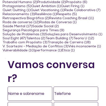
2 posts
2 posts
6 posts
Potencial Humano
(2)
Produtividade
(2)
Propósito
(6)
5 posts
1 post
1 post
Protagonismo
(5)
Quiet Ambition
(1)
Quiet Firing
(1)
1 post
1 post
7 p
Quiet Quitting
(1)
Quiet Vacationing
(1)
Rede Colaborativa
(7)
3 posts
1 post
5 posts
Relacionamento
(3)
Resiliência
(1)
Respeito
(5)
2 posts
11 post
Retrospectiva Biográfica
(2)
Revista Coaching Brasil
(11)
12 posts
1 post
Roda de conversa
(12)
Rodas de Conversa
(1)
17 posts
2 posts
Saúde Mental
(17)
Saúde Social
(2)
9 posts
Segurança Psicológica para Times
(9)
3 posts
1 
Solução de Problemas
(3)
Soluções para Desenvolvimento
(1)
47 posts
2 posts
7 posts
12 post
Soul Eight
(47)
Talentos
(2)
Team Building
(7)
Teoria U
(12)
3 posts
18 posts
Trabalho com Propósito
(3)
Transição de Carreira
(18)
3 posts
1 p
V. Scartezini - Mediação de Conflitos
(3)
Viés inconsciente
(1)
10 posts
1 post
1 post
Vulnerabilidade
(10)
performance
(1)
Ética
(1)
Vamos conversa
r?