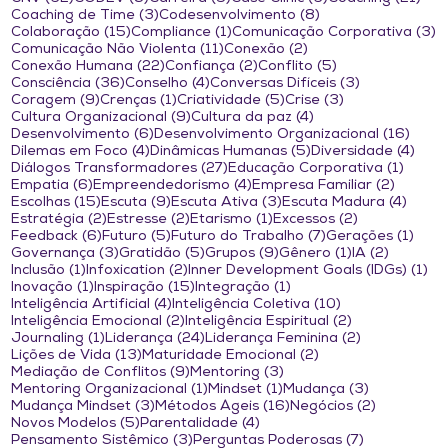
3 posts
8 posts
Coaching de Time
(3)
Codesenvolvimento
(8)
15 posts
1 post
3
Colaboração
(15)
Compliance
(1)
Comunicação Corporativa
(3)
11 posts
2 posts
Comunicação Não Violenta
(11)
Conexão
(2)
22 posts
2 posts
5 posts
Conexão Humana
(22)
Confiança
(2)
Conflito
(5)
36 posts
4 posts
3 posts
Consciência
(36)
Conselho
(4)
Conversas Difíceis
(3)
9 posts
1 post
5 posts
3 posts
Coragem
(9)
Crenças
(1)
Criatividade
(5)
Crise
(3)
9 posts
4 posts
Cultura Organizacional
(9)
Cultura da paz
(4)
6 posts
16 po
Desenvolvimento
(6)
Desenvolvimento Organizacional
(16)
4 posts
5 posts
4 po
Dilemas em Foco
(4)
Dinâmicas Humanas
(5)
Diversidade
(4)
27 posts
1 post
Diálogos Transformadores
(27)
Educação Corporativa
(1)
6 posts
4 posts
2 posts
Empatia
(6)
Empreendedorismo
(4)
Empresa Familiar
(2)
15 posts
9 posts
3 posts
4 pos
Escolhas
(15)
Escuta
(9)
Escuta Ativa
(3)
Escuta Madura
(4)
2 posts
2 posts
1 post
2 posts
Estratégia
(2)
Estresse
(2)
Etarismo
(1)
Excessos
(2)
6 posts
5 posts
7 posts
1 po
Feedback
(6)
Futuro
(5)
Futuro do Trabalho
(7)
Gerações
(1)
3 posts
5 posts
9 posts
1 post
2 posts
Governança
(3)
Gratidão
(5)
Grupos
(9)
Gênero
(1)
IA
(2)
1 post
2 posts
1 
Inclusão
(1)
Infoxication
(2)
Inner Development Goals (IDGs)
(1)
1 post
15 posts
1 post
Inovação
(1)
Inspiração
(15)
Integração
(1)
4 posts
10 posts
Inteligência Artificial
(4)
Inteligência Coletiva
(10)
2 posts
2 posts
Inteligência Emocional
(2)
Inteligência Espiritual
(2)
1 post
24 posts
2 posts
Journaling
(1)
Liderança
(24)
Liderança Feminina
(2)
13 posts
2 posts
Lições de Vida
(13)
Maturidade Emocional
(2)
9 posts
3 posts
Mediação de Conflitos
(9)
Mentoring
(3)
1 post
1 post
3 posts
Mentoring Organizacional
(1)
Mindset
(1)
Mudança
(3)
3 posts
16 posts
2 posts
Mudança Mindset
(3)
Métodos Ágeis
(16)
Negócios
(2)
5 posts
4 posts
Novos Modelos
(5)
Parentalidade
(4)
3 posts
7 posts
Pensamento Sistêmico
(3)
Perguntas Poderosas
(7)