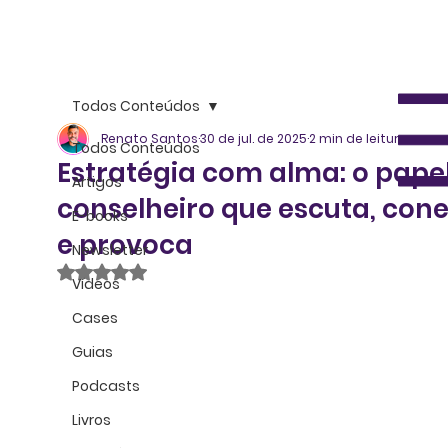
Todos Conteúdos
Renato Santos
30 de jul. de 2025
2 min de leitura
Todos Conteúdos
Estratégia com alma: o pape
Artigos
conselheiro que escuta, con
E-books
e provoca
Newsletter
Avaliado com NaN de 5 estrelas.
Vídeos
Cases
Guias
Podcasts
Livros