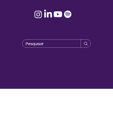
contato@8dialogos.com.br
Home
/
Somos
/
Fazemos
/
Expressamos
/
Agenda
/
Contato
Política de Privacidade
© 2024 by Eight Diálogos que transformam