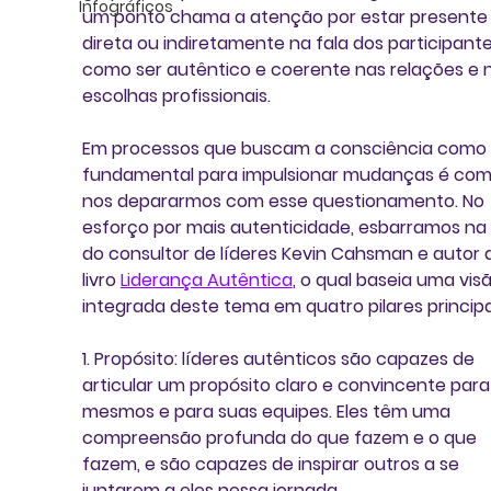
Infográficos
um ponto chama a atenção por estar presente
direta ou indiretamente na fala dos participante
como ser autêntico e coerente nas relações e 
escolhas profissionais. 
Em processos que buscam a
 consciência
 como 
fundamental para impulsionar mudanças é co
nos depararmos com esse questionamento. No 
esforço por mais autenticidade, esbarramos na 
do consultor de líderes 
Kevin Cahsman
 e autor 
livro 
Liderança Autêntica
, o qual baseia uma visã
integrada deste tema em 
quatro pilares princip
1. Propósito:
 líderes autênticos são capazes de 
articular um propósito claro e convincente para 
mesmos e para suas equipes. Eles têm uma 
compreensão profunda do que fazem e o que 
fazem, e são capazes de inspirar outros a se 
juntarem a eles nessa jornada. 