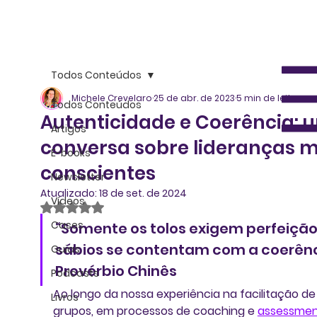
Todos Conteúdos
Michele Crevelaro
25 de abr. de 2023
5 min de leitura
Todos Conteúdos
Autenticidade e Coerência: 
Artigos
conversa sobre lideranças m
E-books
conscientes
Newsletter
Atualizado:
18 de set. de 2024
Vídeos
Avaliado com NaN de 5 estrelas.
Cases
“Somente os tolos exigem perfeição,
sábios se contentam com a coerênci
Guias
Provérbio Chinês
Podcasts
Ao longo da nossa experiência na facilitação de
Livros
grupos, em processos de coaching e 
assessmen