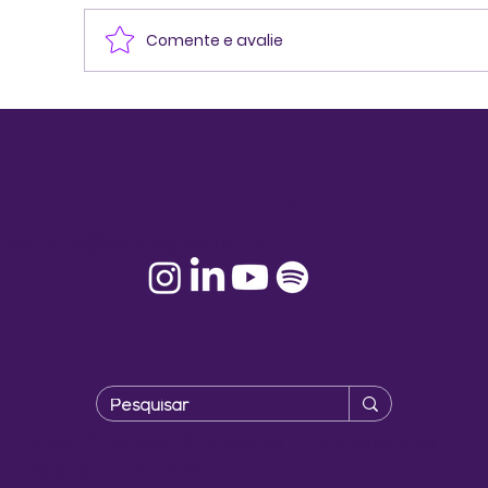
Comente e avalie
E-book | Fases da Vida: Descobrind
as cores da minha biografia
Conte conosco!
contato@8dialogos.com.br
Home
/
Somos
/
Fazemos
/
Expressamos
/
Agenda
/
Contato