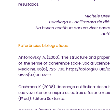
resultados.
Michele Crev
Psicóloga e Facilitadora de diá
Na busca contínua por um viver coere
autê
Referências bibliográficas:
Antonovsky, A. (2000)
. The structure and proper
of the sense of coherence scale. Social Science
Medicine, 36(6), 725-733. https://doi.org/10.1016/
9536(93)90033-z 
Cashman, K. (2008). 
Liderança autêntica: descub
sua voz interior e inspire os outros a fazer o me
(1ª ed.). Editora Sextante. 