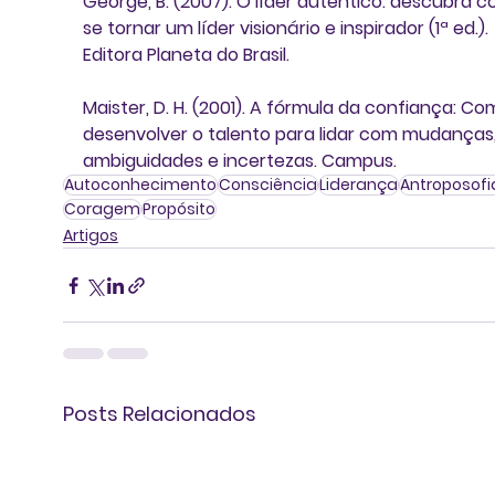
George, B. (2007)
. O líder autêntico: descubra 
se tornar um líder visionário e inspirador (1ª ed.). 
Editora Planeta do Brasil. 
Maister, D. H. (2001)
. A fórmula da confiança: Co
desenvolver o talento para lidar com mudanças,
ambiguidades e incertezas. Campus.
Autoconhecimento
Consciência
Liderança
Antroposofi
Coragem
Propósito
Artigos
Posts Relacionados