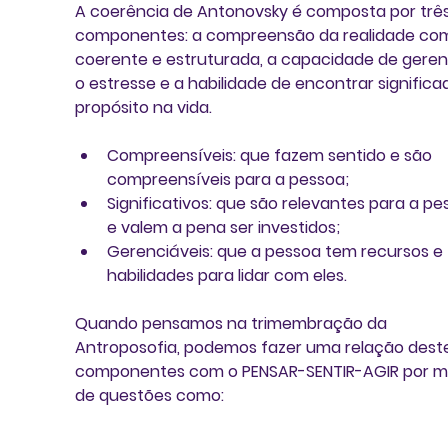
A coerência de Antonovsky é composta por 
três
componentes
: a 
compreensão da realidade co
coerente e estruturada
, a 
capacidade de gerenc
o estresse
 e a 
habilidade de encontrar significa
propósito na vida.
Compreensíveis:
 que fazem sentido e são 
compreensíveis para a pessoa; 
Significativos: 
que são relevantes para a pe
e valem a pena ser investidos; 
Gerenciáveis:
 que a pessoa tem recursos e 
habilidades para lidar com eles. 
Quando pensamos na trimembração da 
Antroposofia
, podemos fazer uma relação dest
componentes com o 
PENSAR-SENTIR-AGIR
 por m
de questões como: