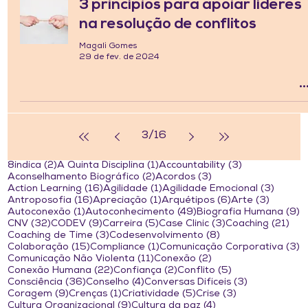
3 princípios para apoiar líderes
na resolução de conflitos
Magali Gomes
29 de fev. de 2024
3
/
16
2 posts
1 post
3 posts
8indica
(2)
A Quinta Disciplina
(1)
Accountability
(3)
2 posts
3 posts
Aconselhamento Biográfico
(2)
Acordos
(3)
16 posts
1 post
3 post
Action Learning
(16)
Agilidade
(1)
Agilidade Emocional
(3)
16 posts
1 post
6 posts
3 posts
Antroposofia
(16)
Apreciação
(1)
Arquétipos
(6)
Arte
(3)
1 post
49 posts
9
Autoconexão
(1)
Autoconhecimento
(49)
Biografia Humana
(9)
32 posts
9 posts
5 posts
3 posts
21 
CNV
(32)
CODEV
(9)
Carreira
(5)
Case Clinic
(3)
Coaching
(21)
3 posts
8 posts
Coaching de Time
(3)
Codesenvolvimento
(8)
15 posts
1 post
3
Colaboração
(15)
Compliance
(1)
Comunicação Corporativa
(3)
11 posts
2 posts
Comunicação Não Violenta
(11)
Conexão
(2)
22 posts
2 posts
5 posts
Conexão Humana
(22)
Confiança
(2)
Conflito
(5)
36 posts
4 posts
3 posts
Consciência
(36)
Conselho
(4)
Conversas Difíceis
(3)
9 posts
1 post
5 posts
3 posts
Coragem
(9)
Crenças
(1)
Criatividade
(5)
Crise
(3)
9 posts
4 posts
Cultura Organizacional
(9)
Cultura da paz
(4)