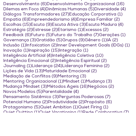
6 posts
16 po
Desenvolvimento
(6)
Desenvolvimento Organizacional
(16)
4 posts
5 posts
4 po
Dilemas em Foco
(4)
Dinâmicas Humanas
(5)
Diversidade
(4)
27 posts
1 post
Diálogos Transformadores
(27)
Educação Corporativa
(1)
6 posts
4 posts
2 posts
Empatia
(6)
Empreendedorismo
(4)
Empresa Familiar
(2)
15 posts
9 posts
3 posts
4 pos
Escolhas
(15)
Escuta
(9)
Escuta Ativa
(3)
Escuta Madura
(4)
2 posts
2 posts
1 post
2 posts
Estratégia
(2)
Estresse
(2)
Etarismo
(1)
Excessos
(2)
6 posts
5 posts
7 posts
1 po
Feedback
(6)
Futuro
(5)
Futuro do Trabalho
(7)
Gerações
(1)
3 posts
5 posts
9 posts
1 post
2 posts
Governança
(3)
Gratidão
(5)
Grupos
(9)
Gênero
(1)
IA
(2)
1 post
2 posts
1 
Inclusão
(1)
Infoxication
(2)
Inner Development Goals (IDGs)
(1)
1 post
15 posts
1 post
Inovação
(1)
Inspiração
(15)
Integração
(1)
4 posts
10 posts
Inteligência Artificial
(4)
Inteligência Coletiva
(10)
2 posts
2 posts
Inteligência Emocional
(2)
Inteligência Espiritual
(2)
1 post
24 posts
2 posts
Journaling
(1)
Liderança
(24)
Liderança Feminina
(2)
13 posts
2 posts
Lições de Vida
(13)
Maturidade Emocional
(2)
9 posts
3 posts
Mediação de Conflitos
(9)
Mentoring
(3)
1 post
1 post
3 posts
Mentoring Organizacional
(1)
Mindset
(1)
Mudança
(3)
3 posts
16 posts
2 posts
Mudança Mindset
(3)
Métodos Ágeis
(16)
Negócios
(2)
5 posts
4 posts
Novos Modelos
(5)
Parentalidade
(4)
3 posts
7 posts
Pensamento Sistêmico
(3)
Perguntas Poderosas
(7)
2 posts
2 posts
6 posts
Potencial Humano
(2)
Produtividade
(2)
Propósito
(6)
5 posts
1 post
1 post
Protagonismo
(5)
Quiet Ambition
(1)
Quiet Firing
(1)
1 post
1 post
7 p
Quiet Quitting
(1)
Quiet Vacationing
(1)
Rede Colaborativa
(7)
3 posts
1 post
5 posts
Relacionamento
(3)
Resiliência
(1)
Respeito
(5)
2 posts
11 post
Retrospectiva Biográfica
(2)
Revista Coaching Brasil
(11)
12 posts
1 post
Roda de conversa
(12)
Rodas de Conversa
(1)
17 posts
2 posts
Saúde Mental
(17)
Saúde Social
(2)