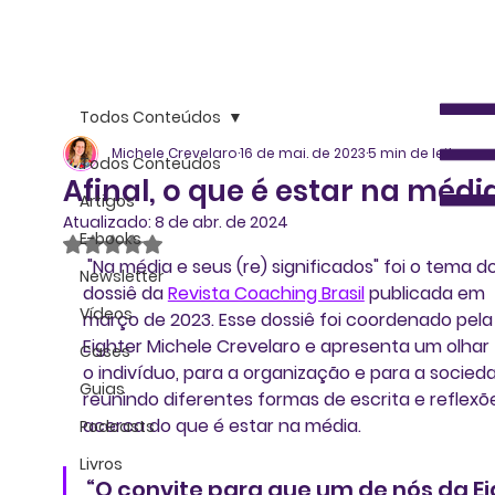
Todos Conteúdos
Michele Crevelaro
16 de mai. de 2023
5 min de leitura
Todos Conteúdos
Afinal, o que é estar na médi
Artigos
Atualizado:
8 de abr. de 2024
E-books
Avaliado com NaN de 5 estrelas.
"Na média e seus (re) significados" 
foi o tema do
Newsletter
dossiê da 
Revista Coaching Brasil
 publicada em 
Vídeos
março de 2023. Esse dossiê foi coordenado pela
Eighter 
Michele Crevelaro
 e apresenta um olhar 
Cases
o indivíduo, para a organização e para a socieda
Guias
reunindo diferentes formas de escrita e reflexõ
acerca do que é estar na média.
Podcasts
Livros
“O convite para que um de nós da Eig