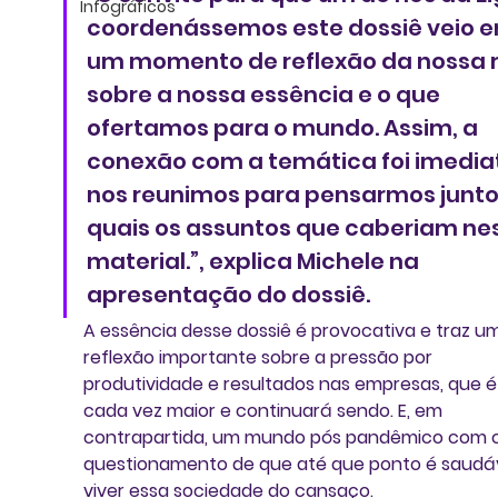
Infográficos
coordenássemos este dossiê veio e
um momento de reflexão da nossa r
sobre a nossa essência e o que 
ofertamos para o mundo. Assim, a 
conexão com a temática foi imediat
nos reunimos para pensarmos junto
quais os assuntos que caberiam nes
material.”, explica Michele na 
apresentação do dossiê.
A essência desse dossiê é provocativa e traz u
reflexão importante sobre a pressão por 
produtividade e resultados nas empresas
, que é
cada vez maior e continuará sendo. E, em 
contrapartida, um mundo pós pandêmico com o
questionamento de que até que ponto é saudáv
viver essa sociedade do cansaço.