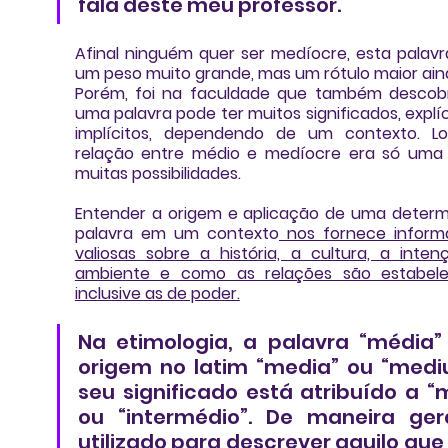
fala deste meu professor. 
Afinal ninguém quer ser medíocre, esta palavr
um peso muito grande, mas um rótulo maior aind
Porém, foi na faculdade que também descobr
uma palavra pode ter muitos significados, explíci
implícitos, dependendo de um contexto. 
Lo
relação entre médio e medíocre era só uma 
muitas possibilidades.
Entender a origem e aplicação de uma determ
palavra em um contexto
 nos fornece inform
valiosas sobre a história, a cultura, a intenç
ambiente e como as relações são estabelec
inclusive as de poder.
Na etimologia, a palavra “média”
origem no latim “media” ou “mediu
seu significado está atribuído a “m
ou “intermédio”. De maneira gera
utilizado para descrever aquilo que 