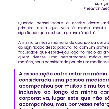
sem pr
Friedrich Nie
Quando pensei sobre a escrita deste artig
primeira coisa que veio à minha mente f
significado que atribuo a palavra 
"média"
. 
A minha primeira memória de quando eu dei at
ao significado desta palavra, foi com um profess
faculdade, que esbravejou logo no início do ano
quem tivesse uma performance média em
matéria, seria considerado por ele um medíocre
A associação entre estar na média e
considerada uma pessoa medíocre
acompanhou por muitos e muitos a
inclusive ao longo da minha carr
corporativa, lugar este que não s
acompanhou, mas por vezes reforç