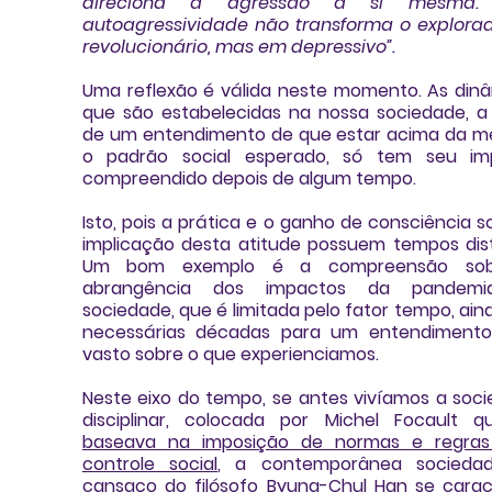
direciona a agressão a si mesma. 
autoagressividade não transforma o explora
revolucionário, mas em depressivo”.
Uma reflexão é válida neste momento. As dinâ
que são estabelecidas na nossa sociedade, a p
de um entendimento de que estar acima da mé
o padrão social esperado, só tem seu imp
compreendido depois de algum tempo. 
Isto, pois a prática e o ganho de consciência so
implicação desta atitude possuem tempos disti
Um bom exemplo é a compreensão sob
abrangência dos impactos da pandemi
sociedade, que é limitada pelo fator tempo, aind
necessárias décadas para um entendimento 
vasto sobre o que experienciamos. 
Neste eixo do tempo, se antes vivíamos a 
soci
disciplinar
, colocada por 
Michel Focault
baseava na imposição de normas e regras 
controle social
, 
a contemporânea sociedad
cansaço do filósofo Byung-Chul Han
 s
e caract