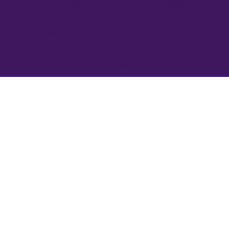
Home
/
Somos
/
Fazemos
/
Expressamos
/
Agenda
/
Contato
Política de Privacidade
© 2024 by Eight Diálogos que transformam