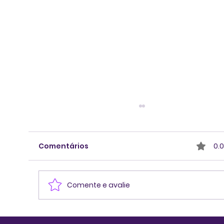
Comentários
0.0
Comente e avalie
O futuro do trabalho e os novos