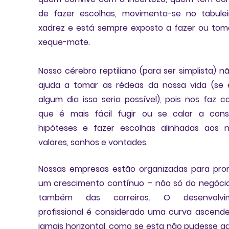
de fazer escolhas, movimenta-se no tabulei
xadrez e está sempre exposto a fazer ou tom
xeque-mate. 
Nosso cérebro reptiliano (para ser simplista) 
nã
ajuda a tomar as rédeas da nossa vida
 (se 
algum dia isso seria possível), 
pois nos faz con
que é mais fácil fugir
 ou se calar a consi
hipóteses e fazer escolhas alinhadas aos n
valores, sonhos e vontades. 
Nossas empresas estão organizadas para pro
um crescimento contínuo – não só do negócio
também das carreiras. O desenvolvim
profissional 
é considerado uma curva ascend
jamais horizontal, 
como se esta não pudesse ag