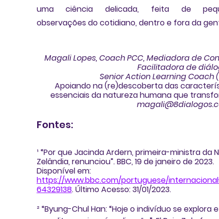
uma ciência delicada, feita de pequ
observações do cotidiano, dentro e fora da gent
Magali Lopes, Coach PCC, Mediadora de Confl
Facilitadora de diálo
Senior Action Learning Coach 
 Apoiando na (re)descoberta das características 
essenciais da natureza humana que trans
magali@8dialogos.c
Fontes:
¹ “Por que Jacinda Ardern, primeira-ministra da 
Zelândia, renunciou”. BBC, 19 de janeiro de 2023. 
Disponível em: 
https://www.bbc.com/portuguese/internacional
64329138
. Último Acesso: 31/01/2023.
² “Byung-Chul Han: “Hoje o indivíduo se explora e