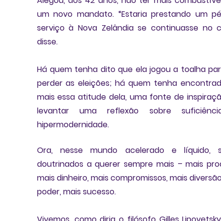
Alegou, aos 42 anos, não ter mais combustível
um novo mandato. “Estaria prestando um pé
serviço à Nova Zelândia se continuasse no ca
disse. 
Há quem tenha dito que ela jogou a toalha par
perder as eleições; há quem tenha encontrad
mais essa atitude dela, 
uma fonte de inspiraç
levantar uma 
reflexão sobre suficiênci
hipermodernidade.   
Ora, nesse 
mundo acelerado e líquido
, 
doutrinados a 
querer sempre mais
 – mais prod
mais dinheiro, mais compromissos, mais diversão,
poder, mais sucesso. 
Vivemos, como diria o filósofo 
Gilles Lipovetsk