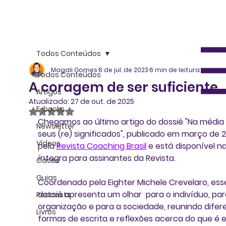
Todos Conteúdos
Magali Gomes
6 de jul. de 2023
6 min de leitura
Todos Conteúdos
A coragem de ser suficiente
Artigos
Atualizado:
27 de out. de 2025
E-books
Avaliado com NaN de 5 estrelas.
Chegamos ao último artigo do dossiê 
"Na média 
Newsletter
seus (re) significados"
, publicado em março de 2
Vídeos
pela 
Revista Coaching Brasil
 e está disponível na
íntegra para assinantes da Revista. 
Cases
Guias
Coordenado pela Eighter 
Michele Crevelaro,
 ess
dossiê apresenta um olhar  para o indivíduo, par
Podcasts
organização e para a sociedade, reunindo difer
Livros
formas de escrita e reflexões 
acerca do que é e