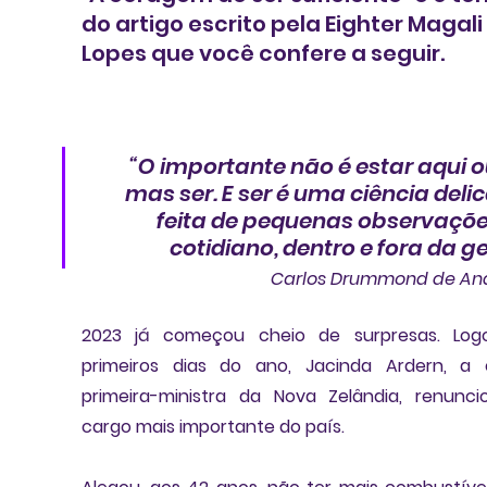
do artigo escrito pela Eighter Magali 
Lopes que você confere a seguir. 
“O importante não é estar aqui ou 
mas ser. E ser é uma ciência delic
feita de pequenas observaçõe
cotidiano, dentro e fora da ge
Carlos Drummond de An
2023 já começou cheio de surpresas. Logo
primeiros dias do ano, 
Jacinda Ardern
, a 
primeira-ministra da 
Nova Zelândia
, renunci
cargo mais importante do país. 