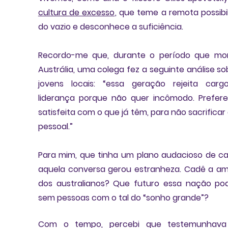
cultura de excesso
, 
que teme a remota possibil
do vazio e desconhece a suficiência
. 
Recordo-me que, durante o período que mor
Austrália, uma colega fez a seguinte análise sob
jovens locais: 
“essa geração rejeita cargo
liderança
 porque não quer incômodo. Prefere 
satisfeita com o que já têm, para não sacrificar 
pessoal.” 
Para mim, que tinha um plano audacioso de carr
aquela conversa gerou estranheza. Cadê a am
dos australianos? 
Que futuro essa nação
 pod
sem pessoas com o tal do “sonho grande”?
Com o tempo, percebi que 
testemunhava