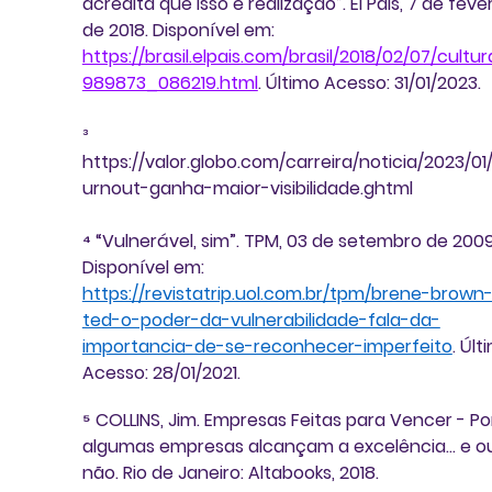
acredita que isso é realização”. El Pais, 7 de fever
de 2018. Disponível em: 
https://brasil.elpais.com/brasil/2018/02/07/cultur
989873_086219.html
. Último Acesso: 31/01/2023.
³ 
https://valor.globo.com/carreira/noticia/2023/01
urnout-ganha-maior-visibilidade.ghtml
⁴ “Vulnerável, sim”. TPM, 03 de setembro de 2009
Disponível em: 
https://revistatrip.uol.com.br/tpm/brene-brown
ted-o-poder-da-vulnerabilidade-fala-da-
importancia-de-se-reconhecer-imperfeito
. Últ
Acesso: 28/01/2021. 
⁵ COLLINS, Jim. Empresas Feitas para Vencer - Po
algumas empresas alcançam a excelência... e ou
não. Rio de Janeiro: Altabooks, 2018.