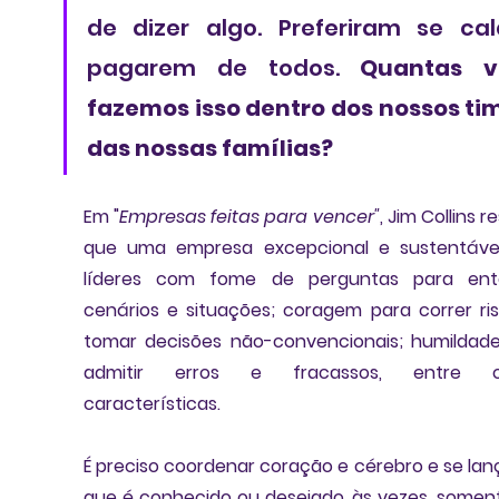
de dizer algo. Preferiram se cal
pagarem de todos. 
Quantas ve
fazemos isso dentro dos nossos tim
das nossas famílias? 
Em "
Empresas feitas para vencer"
, Jim Collins re
que uma empresa excepcional e sustentáve
líderes com fome de perguntas
 para ent
cenários e situações; 
coragem
 para correr ris
tomar decisões não-convencionais; 
humildad
admitir erros e fracassos, entre ou
características.  
É preciso 
coordenar coração e cérebro
 e se lan
que é conhecido ou desejado, às vezes, soment