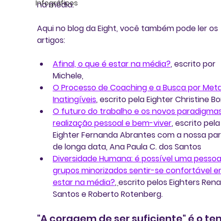
Infográficos
na média
.
Aqui no blog da Eight, você também pode ler os 
artigos: 
Afinal, o que é estar na média?
, escrito por 
Michele, 
O Processo de Coaching e a Busca por Meta
Inatingíveis
, 
escrito pela 
Eighter Christine B
O futuro do trabalho e os novos paradigmas
realização pessoal e bem-viver
, escrito pela
Eighter Fernanda Abrantes 
com a nossa par
de longa data,
 Ana Paula C. dos Santos 
Diversidade Humana:
 é possível uma pessoa
grupos minorizados sentir-se confortável e
estar na média?
, 
escrito pelos Eighters Rena
Santos e Roberto Rotenberg. 
"A coragem de ser suficiente" é o te