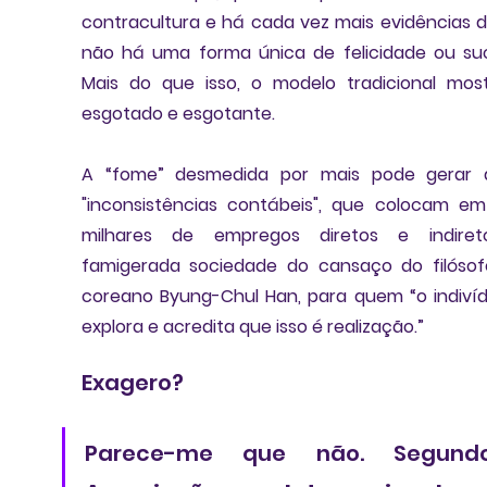
contracultura e há cada vez mais evidências d
não há uma forma única de felicidade ou su
Mais do que isso, o modelo tradicional most
esgotado e esgotante. 
A “fome” desmedida por mais pode gerar d
"inconsistências contábeis", que colocam em 
milhares de empregos diretos e indireto
famigerada 
sociedade do cansaço
 do filósof
coreano 
Byung-Chul Han
, para quem “o
 indiví
explora e acredita que isso é realização.
” 
Exagero? 