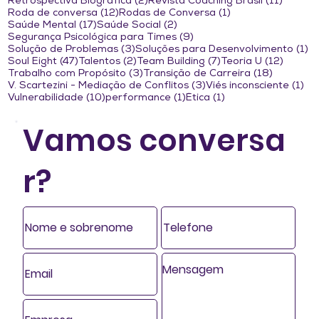
2 posts
11 post
Retrospectiva Biográfica
(2)
Revista Coaching Brasil
(11)
12 posts
1 post
Roda de conversa
(12)
Rodas de Conversa
(1)
17 posts
2 posts
Saúde Mental
(17)
Saúde Social
(2)
9 posts
Segurança Psicológica para Times
(9)
3 posts
1 
Solução de Problemas
(3)
Soluções para Desenvolvimento
(1)
47 posts
2 posts
7 posts
12 post
Soul Eight
(47)
Talentos
(2)
Team Building
(7)
Teoria U
(12)
3 posts
18 posts
Trabalho com Propósito
(3)
Transição de Carreira
(18)
3 posts
1 p
V. Scartezini - Mediação de Conflitos
(3)
Viés inconsciente
(1)
10 posts
1 post
1 post
Vulnerabilidade
(10)
performance
(1)
Ética
(1)
Vamos conversa
r?