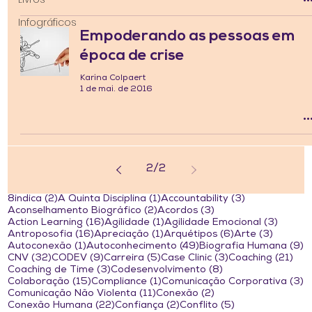
Infográficos
Empoderando as pessoas em
época de crise
Karina Colpaert
1 de mai. de 2016
2
/
2
2 posts
1 post
3 posts
8indica
(2)
A Quinta Disciplina
(1)
Accountability
(3)
2 posts
3 posts
Aconselhamento Biográfico
(2)
Acordos
(3)
16 posts
1 post
3 post
Action Learning
(16)
Agilidade
(1)
Agilidade Emocional
(3)
16 posts
1 post
6 posts
3 posts
Antroposofia
(16)
Apreciação
(1)
Arquétipos
(6)
Arte
(3)
1 post
49 posts
9
Autoconexão
(1)
Autoconhecimento
(49)
Biografia Humana
(9)
32 posts
9 posts
5 posts
3 posts
21 
CNV
(32)
CODEV
(9)
Carreira
(5)
Case Clinic
(3)
Coaching
(21)
3 posts
8 posts
Coaching de Time
(3)
Codesenvolvimento
(8)
15 posts
1 post
3
Colaboração
(15)
Compliance
(1)
Comunicação Corporativa
(3)
11 posts
2 posts
Comunicação Não Violenta
(11)
Conexão
(2)
22 posts
2 posts
5 posts
Conexão Humana
(22)
Confiança
(2)
Conflito
(5)