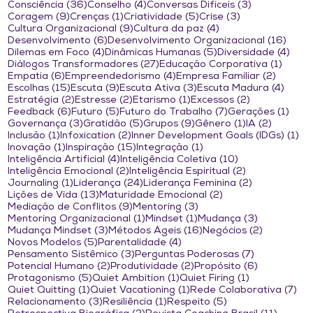
36 posts
4 posts
3 posts
Consciência
(36)
Conselho
(4)
Conversas Difíceis
(3)
9 posts
1 post
5 posts
3 posts
Coragem
(9)
Crenças
(1)
Criatividade
(5)
Crise
(3)
9 posts
4 posts
Cultura Organizacional
(9)
Cultura da paz
(4)
6 posts
16 po
Desenvolvimento
(6)
Desenvolvimento Organizacional
(16)
4 posts
5 posts
4 po
Dilemas em Foco
(4)
Dinâmicas Humanas
(5)
Diversidade
(4)
27 posts
1 post
Diálogos Transformadores
(27)
Educação Corporativa
(1)
6 posts
4 posts
2 posts
Empatia
(6)
Empreendedorismo
(4)
Empresa Familiar
(2)
15 posts
9 posts
3 posts
4 pos
Escolhas
(15)
Escuta
(9)
Escuta Ativa
(3)
Escuta Madura
(4)
2 posts
2 posts
1 post
2 posts
Estratégia
(2)
Estresse
(2)
Etarismo
(1)
Excessos
(2)
6 posts
5 posts
7 posts
1 po
Feedback
(6)
Futuro
(5)
Futuro do Trabalho
(7)
Gerações
(1)
3 posts
5 posts
9 posts
1 post
2 posts
Governança
(3)
Gratidão
(5)
Grupos
(9)
Gênero
(1)
IA
(2)
1 post
2 posts
1 
Inclusão
(1)
Infoxication
(2)
Inner Development Goals (IDGs)
(1)
1 post
15 posts
1 post
Inovação
(1)
Inspiração
(15)
Integração
(1)
4 posts
10 posts
Inteligência Artificial
(4)
Inteligência Coletiva
(10)
2 posts
2 posts
Inteligência Emocional
(2)
Inteligência Espiritual
(2)
1 post
24 posts
2 posts
Journaling
(1)
Liderança
(24)
Liderança Feminina
(2)
13 posts
2 posts
Lições de Vida
(13)
Maturidade Emocional
(2)
9 posts
3 posts
Mediação de Conflitos
(9)
Mentoring
(3)
1 post
1 post
3 posts
Mentoring Organizacional
(1)
Mindset
(1)
Mudança
(3)
3 posts
16 posts
2 posts
Mudança Mindset
(3)
Métodos Ágeis
(16)
Negócios
(2)
5 posts
4 posts
Novos Modelos
(5)
Parentalidade
(4)
3 posts
7 posts
Pensamento Sistêmico
(3)
Perguntas Poderosas
(7)
2 posts
2 posts
6 posts
Potencial Humano
(2)
Produtividade
(2)
Propósito
(6)
5 posts
1 post
1 post
Protagonismo
(5)
Quiet Ambition
(1)
Quiet Firing
(1)
1 post
1 post
7 p
Quiet Quitting
(1)
Quiet Vacationing
(1)
Rede Colaborativa
(7)
3 posts
1 post
5 posts
Relacionamento
(3)
Resiliência
(1)
Respeito
(5)