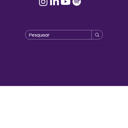
Home
/
Somos
/
Fazemos
/
Expressamos
/
Agenda
/
Contato
Política de Privacidade
© 2024 by Eight Diálogos que transformam