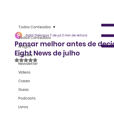
Todos Conteúdos
Eight Diálogos
7 de jul.
2 min de leitura
Todos Conteúdos
Pensar melhor antes de decid
Artigos
Eight News de julho
E-books
Avaliado com NaN de 5 estrelas.
Newsletter
Vídeos
Cases
Guias
Podcasts
Livros