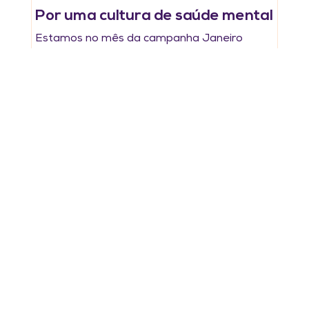
Por uma cultura de saúde mental
Estamos no mês da campanha Janeiro
Branco e todo ano é lançado um tema como
pano de fundo. Em 2022 o tema é “Por uma
Cultura da Saúde...