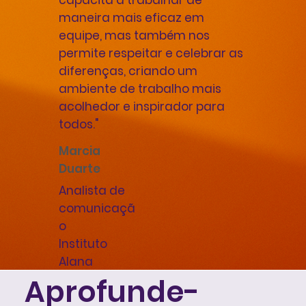
capacita a trabalhar de
maneira mais eficaz em
equipe, mas também nos
permite respeitar e celebrar as
diferenças, criando um
ambiente de trabalho mais
acolhedor e inspirador para
todos."
Marcia
Duarte
Analista de
comunicaçã
o
Instituto
Alana
Aprofunde-