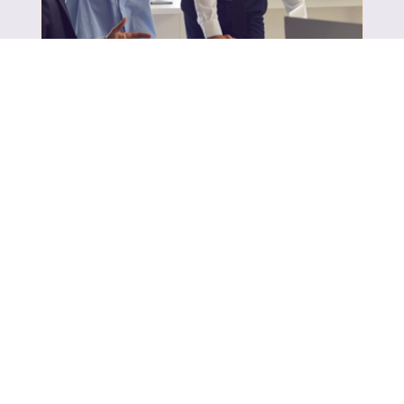
30 de jul. de 2025
2 min de leitura
Estratégia com alma: o papel do
conselheiro que escuta, conecta e
provoca
Neste artigo, Renato Santos fala sobre a
importância de um conselheiro com presença
e escuta para as organizações. Confira!