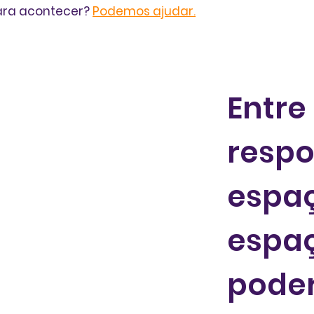
ara acontecer?
Podemos ajudar
.
Entre
respo
espaç
espaç
poder