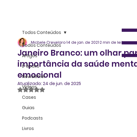
Todos Conteúdos
Michele Crevelaro
14 de jan. de 2021
2 min de leitura
Todos Conteúdos
Janeiro Branco: um olhar pa
Artigos
importância da saúde menta
E-books
emocional
Newsletter
Atualizado:
24 de jun. de 2025
Vídeos
Avaliado com NaN de 5 estrelas.
Cases
Guias
Podcasts
Livros