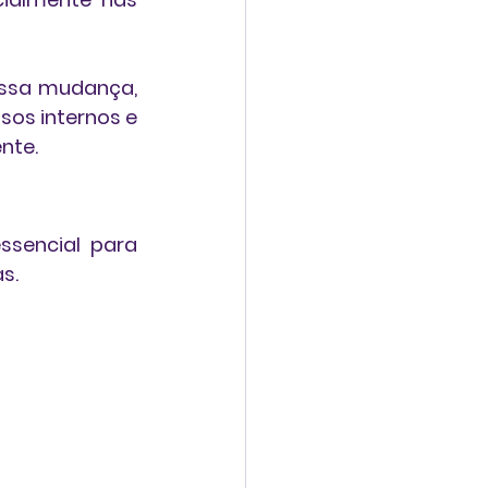
essa mudança, 
os internos e 
nte.
sencial para 
s.