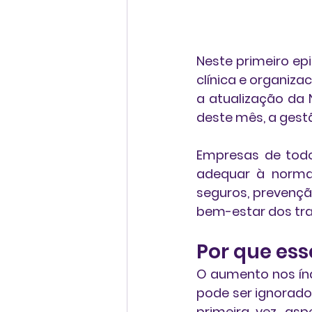
Neste primeiro ep
clínica e organiz
a atualização da 
deste mês, a 
gestã
Empresas de todo
adequar à norma
seguros, prevençã
bem-estar dos tr
Por que es
O aumento nos índ
pode ser ignorado
primeira vez, as