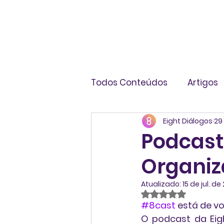
Todos Conteúdos
Artigos
Eight Diálogos
29
Livros
Infográficos
Podcast
Organiz
Atualizado:
15 de jul. de
Avaliado com NaN
#8cast
 está de v
O podcast da Eig