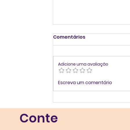
Comentários
Adicione uma avaliação
Case Desenvolvimento
Escreva um comentário
de Lideranças: Saúde
Mental e Segurança
Psicológica
Conte