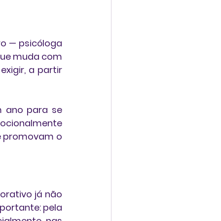
ro
 — psicóloga 
 que muda com 
xigir, a partir 
m ano
 para se 
ocionalmente 
e promovam o 
rativo já não 
ortante: pela 
ialmente nas 