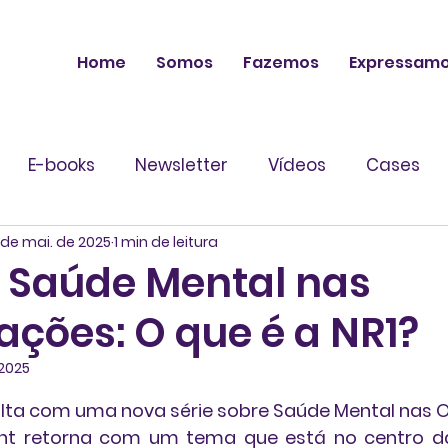
Home
Somos
Fazemos
Expressam
E-books
Newsletter
Vídeos
Cases
 de mai. de 2025
1 min de leitura
 Saúde Mental nas
ações: O que é a NR1?
 2025
 de 5 estrelas.
olta com uma nova série sobre Saúde Mental nas 
ht retorna com um tema que está no centro da