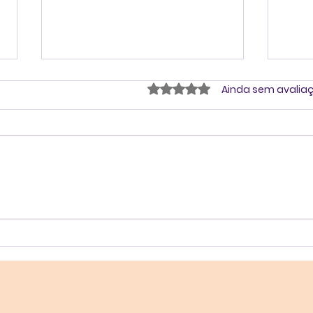
Avaliado com 0 de 5 estrel
Ainda sem avalia
Por uma cultura de
Jane
saúde mental
par
saú
emo