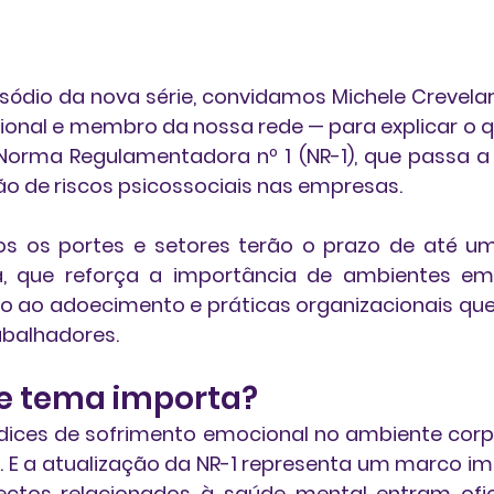
isódio da nova série, convidamos 
Michele Crevela
acional e membro da nossa rede — para explicar o
Norma Regulamentadora nº 1 (NR-1)
, que passa a e
o de riscos psicossociais
 nas empresas.
s os portes e setores terão o prazo de 
até u
, que reforça a importância de ambientes em
o ao adoecimento e práticas organizacionais qu
abalhadores.
se tema importa?
ices de sofrimento emocional no ambiente corpo
. E a atualização da NR-1 representa um marco imp
pectos relacionados à saúde mental entram ofic