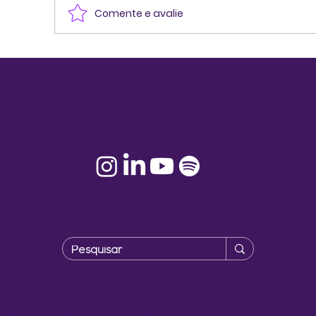
Comente e avalie
E-book | Teoria U — Uma jornada de
transformação
Conte conosco!
contato@8dialogos.com.br
Home
/
Somos
/
Fazemos
/
Expressamos
/
Agenda
/
Contato
Política de Privacidade