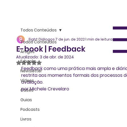
Todos Conteúdos
Eight Diálogos
7 de jun. de 2022
1 min de leitura
Todos Conteúdos
E-book | Feedback
Artigos
Atualizado:
3 de abr. de 2024
E-books
Avaliado com NaN de 5 estrelas.
Feedback como uma prática mais ampla e diári
Newsletter
restrita aos momentos formais dos processos d
Vídeos
avaliação. 
por Michele Crevelaro
Cases
Guias
Podcasts
Livros