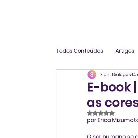
Todos Conteúdos
Artigos
Eight Diálogos
14 
Livros
Infográficos
E-book 
as core
Avaliado com NaN
por Erica Mizumot
O ser humano se d