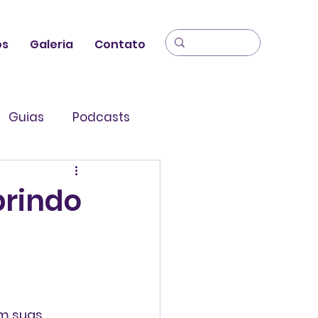
os
Galeria
Contato
Guias
Podcasts
brindo
m suas 