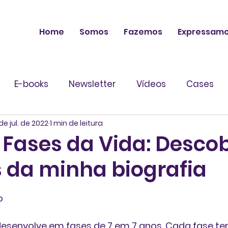
Home
Somos
Fazemos
Expressam
E-books
Newsletter
Vídeos
Cases
de jul. de 2022
1 min de leitura
| Fases da Vida: Desco
s da minha biografia
 de 5 estrelas.
o
esenvolve em fases de 7 em 7 anos. Cada fase te