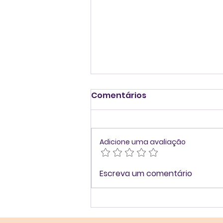
Comentários
Adicione uma avaliação
Pensar melhor antes de
Escreva um comentário
decidir