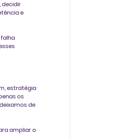
decidir 
tência e 
falha 
esses 
m, estratégia 
penas os 
 deixamos de 
ra ampliar o 