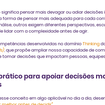
 significa pensar mais devagar ou adiar decisões 
r a forma de pensar mais adequada para cada cont
lise, outros exigem diferentes perspectivas, escu
e lidar com a complexidade antes de agir.
ompetências desenvolvidas no domínio 
Thinking
 d
s)
, que propõe ampliar nossa capacidade de com
e tomar decisões que impactam pessoas, equipes
prático para apoiar decisões ma
s
sse conceito em algo aplicável no dia a dia, des
r melhor antes de decidir"
.