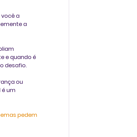
 você a 
temente a 
pliam 
e e quando é 
o desafio.
rança ou 
l é um 
oblemas pedem 