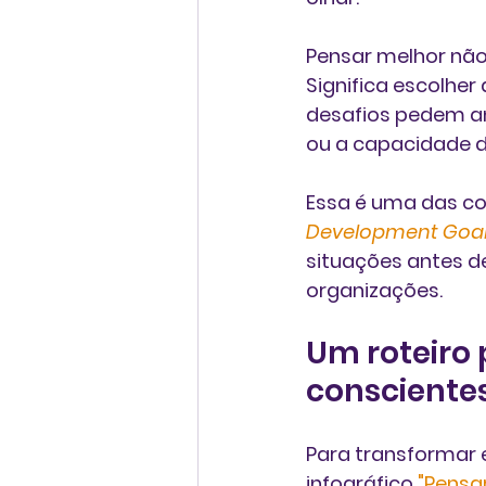
Pensar melhor não
Significa escolhe
desafios pedem aná
ou a capacidade d
Essa é uma das c
Development Goal
situações antes d
organizações.
Um roteiro 
consciente
Para transformar e
infográfico 
"Pensa