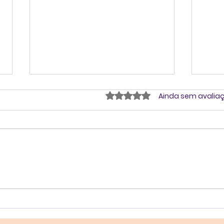
Avaliado com 0 de 5 estrel
Ainda sem avalia
Maturidade Emocional: o
Info
que sustenta a
de 
inteligência emocional
Imp
quando a pressão
Men