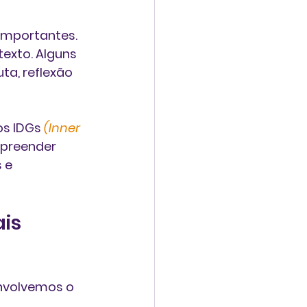
importantes. 
exto. Alguns 
ta, reflexão 
os IDGs 
(Inner 
preender 
 e 
is 
envolvemos o 