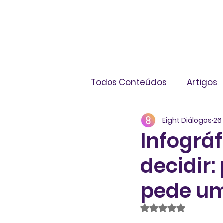
Todos Conteúdos
Artigos
Eight Diálogos
26 
Livros
Infográficos
Infográf
decidir
pede um
Avaliado com NaN