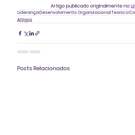
Artigo publicado originalmente no 
L
Liderança
Desenvolvimento Organizacional
Teoria U
Co
Artigos
Posts Relacionados