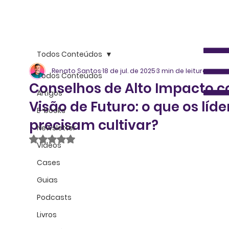
Todos Conteúdos
Renato Santos
18 de jul. de 2025
3 min de leitura
Todos Conteúdos
Conselhos de Alto Impacto 
Artigos
Visão de Futuro: o que os líde
E-books
precisam cultivar?
Newsletter
Avaliado com NaN de 5 estrelas.
Vídeos
Cases
Guias
Podcasts
Livros