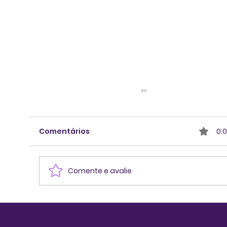
Comentários
0.0
Comente e avalie
Compreendendo e potencializand
a diversidade através das