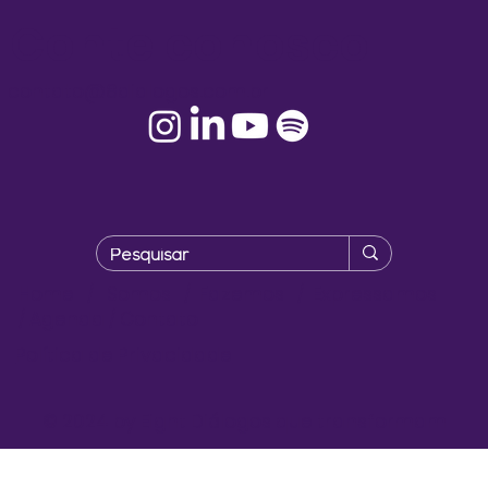
Conte conosco!
contato@8dialogos.com.br
Home
/
Somos
/
Fazemos
/
Expressamos
/
Agenda
/
Contato
Política de Privacidade
© 2024 by Eight Diálogos que transformam