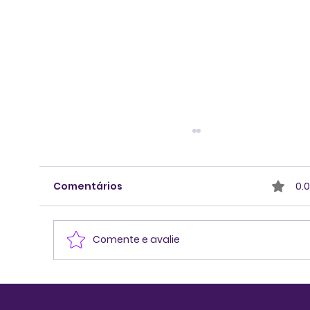
Comentários
0.0
Comente e avalie
Pensar melhor antes de decidir