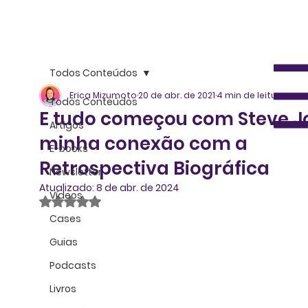
Todos Conteúdos
Erica Mizumoto
20 de abr. de 2021
4 min de leitura
Todos Conteúdos
E tudo começou com Steve J
Artigos
minha conexão com a
E-books
Retrospectiva Biográfica
Newsletter
Atualizado:
8 de abr. de 2024
Vídeos
Avaliado com NaN de 5 estrelas.
Cases
Guias
Podcasts
Livros