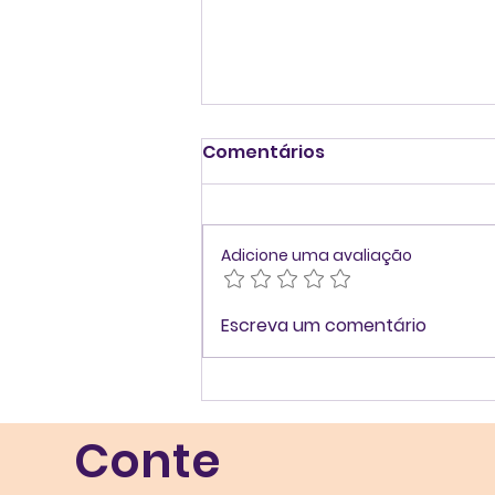
Comentários
Adicione uma avaliação
Case | O
Escreva um comentário
desenvolvimento de
accountability na
agência Lacomunica
Conte