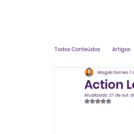
Todos Conteúdos
Artigos
Magali Gomes
7 
Livros
Infográficos
Action L
Atualizado:
27 de out. 
Avaliado com NaN