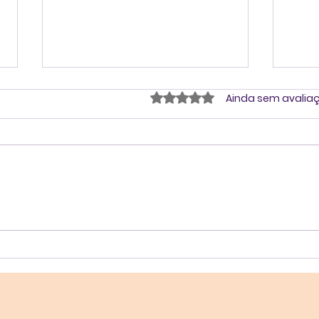
Avaliado com 0 de 5 estrel
Ainda sem avalia
Como transformar o
Cas
feedback em
de 
ferramenta de diálogo:
Men
um case real da Eight
Psic