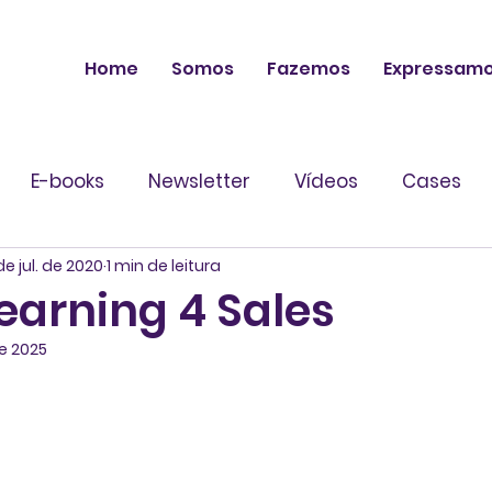
Home
Somos
Fazemos
Expressam
E-books
Newsletter
Vídeos
Cases
de jul. de 2020
1 min de leitura
earning 4 Sales
de 2025
 de 5 estrelas.