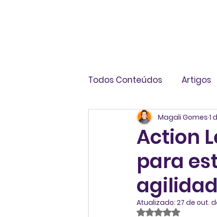
Todos Conteúdos
Artigos
Magali Gomes
1 
Livros
Infográficos
Action 
para es
agilida
Atualizado:
27 de out. 
Avaliado com NaN