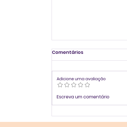
Comentários
Adicione uma avaliação
Action Learning:
Escreva um comentário
Aprendizagem nas
Organizações através
de métodos