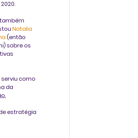
 2020.
 e também 
stou 
Natalia 
na
 (então 
i) sobre os 
tivas 
g serviu como 
a da 
o.
e estratégia 