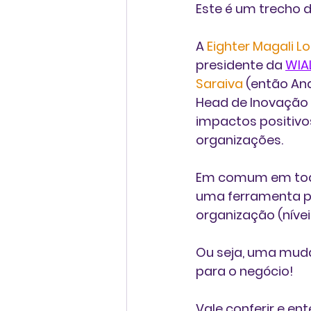
Este é um trecho d
A 
Eighter Magali L
presidente da 
WIAL
Saraiva
 (então An
Head de Inovação n
impactos positivo
organizações.
Em comum em tod
uma ferramenta p
organização (níveis
Ou seja, uma muda
para o negócio!
Vale conferir e en