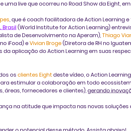
e uma live que ocorreu no Road Show da Eight, em
opes
, que é coach facilitadora de Action Learning
 Brasil
 (World Institute for Action Learning) entrevi
alista de Desenvolvimento na Aperam), 
Thiago Via
o iFood) e 
Vivian Broge
 (Diretora de RH no Iguatem
s da aplicação do Action Learning em suas respec
os os 
clientes Eight
 deste vídeo, o Action Learnin
ara estimular a colaboração em todo ecossistem
, áreas, fornecedores e clientes), 
gerando inovaçã
nça na atitude que impacta nas novas soluções d
tender o potencial desse método. Assista abaixo!