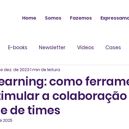
Home
Somos
Fazemos
Expressam
E-books
Newsletter
Vídeos
Cases
de dez. de 2023
1 min de leitura
Learning: como ferram
timular a colaboração
de de times
de 2025
 de 5 estrelas.