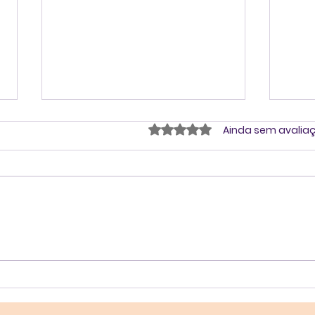
Avaliado com 0 de 5 estrel
Ainda sem avalia
Action Learning para
Acti
turbinar a colaboração,
dif
a agilidade e os
resultados