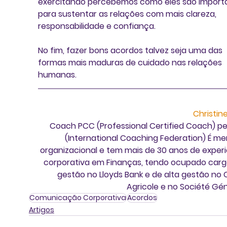
exercitando percebemos como eles são import
para sustentar as relações com mais clareza, 
responsabilidade e confiança.
No fim, fazer bons acordos talvez seja uma das 
formas mais maduras de cuidado nas relações 
humanas.
Christin
Coach PCC (Professional Certified Coach) pel
(International Coaching Federation) É me
organizacional e tem mais de 30 anos de experi
corporativa em Finanças, tendo ocupado carg
gestão no Lloyds Bank e de alta gestão no C
Agricole e no Société Gén
Comunicação Corporativa
Acordos
Artigos