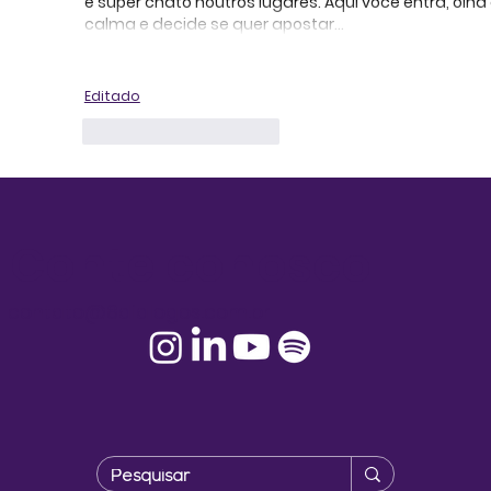
é super chato noutros lugares. Aqui você entra, olha
calma e decide se quer apostar…
Mostrar mais
Editado
Curtir
Responder
Conte conosco!
contato@8dialogos.com.br