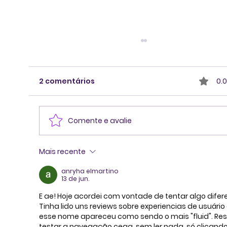
2 comentários
0.0
Comente e avalie
Mais recente
A Comunicação Corporativa como
anryha elmartino
Pilar Estratégico do Conselho
13 de jun.
E ae! Hoje acordei com vontade de tentar algo difere
Tinha lido uns reviews sobre experiencias de usuário 
esse nome apareceu como sendo o mais "fluid". Reso
testar a navegação cega, sem ler nada, só clicando