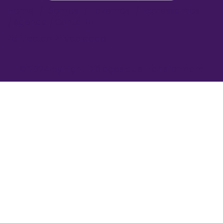
Home
/
Somos
/
Fazemos
/
Expressamos
/
Agenda
/
Contato
Política de Privacidade
© 2024 by Eight Diálogos que transformam