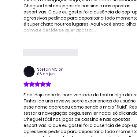
Cheguei fácil nos jogos de cassino e nas apostas 
esportivas. O que eu gostei foi a ausência de pop-up
agressivos pedindo para depositar a todo momento.
é super chato noutros lugares. Aqui você entra, olha
calma e decide se quer apostar…
Mostrar mais
Curtir
Responder
Stefan MC oni
06 de jun.
Avaliado com 5 de 5 estrelas.
E ae! Hoje acordei com vontade de tentar algo difere
Tinha lido uns reviews sobre experiencias de usuário 
esse nome apareceu como sendo o mais "fluid". Reso
testar a navegação cega, sem ler nada, só clicando
Cheguei fácil nos jogos de cassino e nas apostas 
esportivas. O que eu gostei foi a ausência de pop-up
agressivos pedindo para depositar a todo momento.