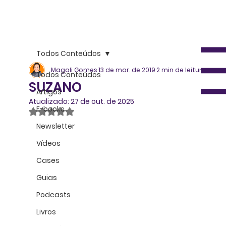
Todos Conteúdos
Magali Gomes
13 de mar. de 2019
2 min de leitura
Todos Conteúdos
SUZANO
Artigos
Atualizado:
27 de out. de 2025
E-books
Avaliado com NaN de 5 estrelas.
Newsletter
Vídeos
Cases
Guias
Podcasts
Livros