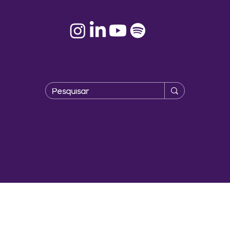
contato@8dialogos.com.br
Home
/
Somos
/
Fazemos
/
Expressamos
/
Agenda
/
Contato
Política de Privacidade
© 2024 by Eight Diálogos que transformam