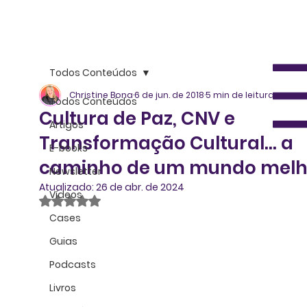
Todos Conteúdos
Christine Bona
6 de jun. de 2018
5 min de leitura
Todos Conteúdos
Cultura de Paz, CNV e
Artigos
Transformação Cultural... a
E-books
caminho de um mundo melh
Newsletter
Atualizado:
26 de abr. de 2024
Vídeos
Avaliado com NaN de 5 estrelas.
Cases
Guias
Podcasts
Livros