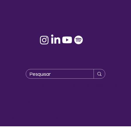
Conte conosco!
contato@8dialogos.com.br
Home
/
Somos
/
Fazemos
/
Expressamos
/
Agenda
/
Contato
Política de Privacidade
© 2024 by Eight Diálogos que transformam