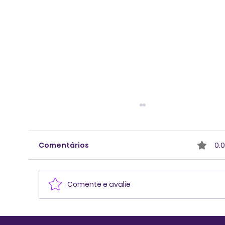
Comentários
0.0
Comente e avalie
Pensar melhor antes de decidir