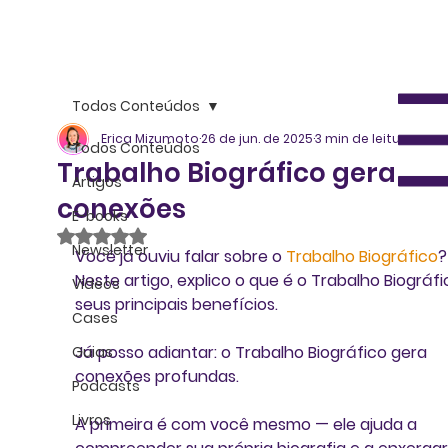
Todos Conteúdos
Erica Mizumoto
26 de jun. de 2025
3 min de leitura
Todos Conteúdos
Trabalho Biográfico gera
Artigos
conexões
E-books
Avaliado com NaN de 5 estrelas.
Newsletter
Você já ouviu falar sobre o 
Trabalho Biográfico
?
Neste artigo, explico o que é o Trabalho Biográfi
Vídeos
seus principais benefícios. 
Cases
Já posso adiantar: o Trabalho Biográfico gera 
Guias
conexões profundas.
Podcasts
Livros
A primeira é com você mesmo — ele ajuda a 