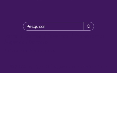
Home
/
Somos
/
Fazemos
/
Expressamos
/
Agenda
/
Contato
Política de Privacidade
© 2024 by Eight Diálogos que transformam