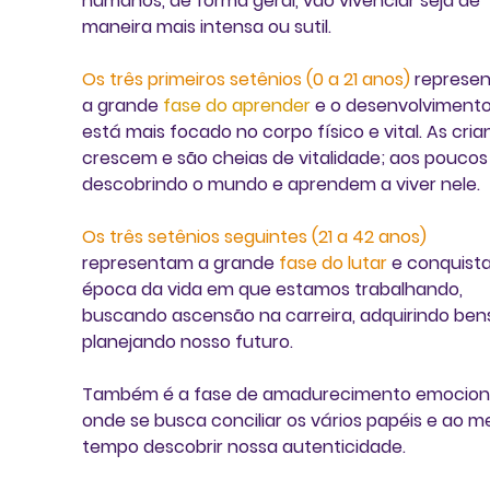
humanos, de forma geral, vão vivenciar seja de 
maneira mais intensa ou sutil. 
Os três primeiros setênios (0 a 21 anos)
 represe
a grande 
fase do aprender
 e o desenvolvimento
está mais focado no corpo físico e vital. As cria
crescem e são cheias de vitalidade; aos poucos
descobrindo o mundo e aprendem a viver nele. 
Os três setênios seguintes (21 a 42 anos)
representam a grande 
fase do lutar
 e conquistar
época da vida em que estamos trabalhando, 
buscando ascensão na carreira, adquirindo bens
planejando nosso futuro. 
Também é a fase de amadurecimento emociona
onde se busca conciliar os vários papéis e ao 
tempo descobrir nossa autenticidade. 