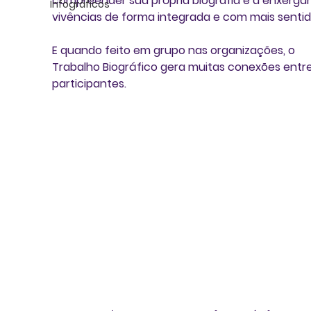
compreender sua própria biografia e a enxergar
Infográficos
vivências de forma integrada e com mais sentid
E quando feito em grupo nas organizações, o 
Trabalho Biográfico gera muitas conexões entre
participantes.