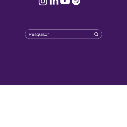
Home
/
Somos
/
Fazemos
/
Expressamos
/
Agenda
/
Contato
Política de Privacidade
© 2024 by Eight Diálogos que transformam