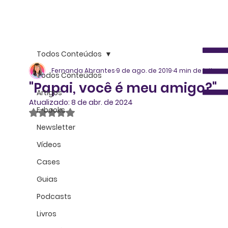
Todos Conteúdos
Fernanda Abrantes
9 de ago. de 2019
4 min de leitura
Todos Conteúdos
"Papai, você é meu amigo?"
Artigos
Atualizado:
8 de abr. de 2024
E-books
Avaliado com NaN de 5 estrelas.
Newsletter
Vídeos
Cases
Guias
Podcasts
Livros