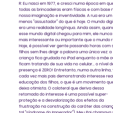
R: Eu nasci em 1977, e cresci numa época em qu
todas as brincadeiras eram físicas e com base 
nossa imaginação e inventividade. A rua era um 
menos "assustador" do que é hoje. O mundo digit
era uma realidade longínqua. Ainda assim, quan
esse mundo digital chegou para mim, ele nunca 
mais interessante ou importante que o mundo re
Hoje, é possível ver gente passando horas com 
filhos sem lhes dirigir a palavra uma única vez: a 
criança fica grudada no iPad enquanto a mãe ou
ficam tratando de sua vida no celular... o nível d
presença é ZERO! Entretanto, numa outra linha, 
cada vez mais pais demonstrando interesse real
educação dos filhos, o que é um movimento qu
deixa otimista. O colateral que deriva dessa 
retomada do interesse é uma possível super-
proteção e a desvalorização dos efeitos da 
frustração na construção do caráter das crianç
tal "síndrome do Imperador"). Meu Pai chamava 