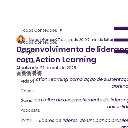
Todos Conteúdos
Magali Gomes
27 de jun. de 2019
7 min de leitura
Todos Conteúdos
Desenvolvimento de lideran
Artigos
com Action Learning
E-books
Atualizado:
27 de out. de 2025
Newsletter
Avaliado com NaN de 5 estrelas.
Action Learning como ação de sustentaç
Vídeos
aprend
Cases
em trilha de desenvolvimento de lideran
Guias
novos líd
Podcasts
Livros
líderes de líderes, de um banco brasilei
at