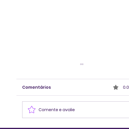
Comentários
0.0
Comente e avalie