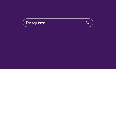
Home
/
Somos
/
Fazemos
/
Expressamos
/
Agenda
/
Contato
Política de Privacidade
© 2024 by Eight Diálogos que transformam