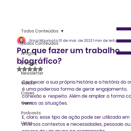
Todos Conteúdos
Erica Mizumoto
31 de mar. de 2022
1 min de leitura
Todos Conteúdos
Por que fazer um trabalho
Artigos
biográfico?
E-books
Avaliado com NaN de 5 estrelas.
Newsletter
Conhecer a sua própria história e a história do o
Vídeos
é uma poderosa forma de gerar engajamento, 
Cases
conexão e  respeito. Além de ampliar a forma c
vemos as situações. 
Guias
Podcasts
E, claro, esse tipo de ação pode ser utilizada em 
Livros
diversos contextos e necessidades, pessoais ou 