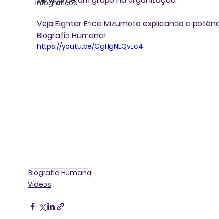
serviço de um grupo na organização. 
Infográficos
Veja Eighter Erica Mizumoto explicando a potênc
Biografia Humana!
https://youtu.be/CgHgNLQvEc4
Biografia Humana
Vídeos