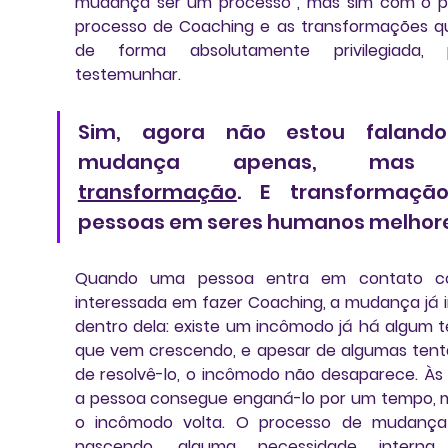
mudança ser um processo
”, mas sim
 com o pr
processo de Coaching e as transformações qu
de forma absolutamente privilegiada, p
testemunhar
. 
Sim, agora não estou falando
transformação
. E transformação
pessoas em seres humanos melhore
Quando uma pessoa entra em contato co
interessada em fazer Coaching, 
a mudança já in
dentro dela
: existe um incômodo já há algum t
que vem crescendo, e apesar de algumas tenta
de resolvê-lo, o incômodo não desaparece. Às 
a pessoa consegue enganá-lo por um tempo, m
o incômodo volta. O processo de mudança 
nascendo, alguma necessidade interna 