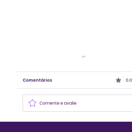
Comentários
0.0
Comente e avalie
Compreendendo e potencializand