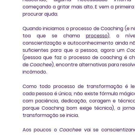
começando a gritar mais alto. 
E vem a primeira 
procurar ajuda
.
Quando iniciamos o processo de Coaching (e nã
toa que se chama 
processo
), o níve
conscientização e autoconhecimento ainda nã
suficientes para que a pessoa, agora um 
Co
(pessoa que faz o processo de coaching é c
de 
Coachee
), encontre alternativas para resolv
incômodo. 
Como 
todo processo de transformação é le
cada pessoa é única
, não existe fórmula mágica
com paciência, dedicação, coragem e técnica 
porque Coaching bom exige técnica), a jorna
transformação se inicia. 
Aos poucos o 
Coachee
 vai se conscientizan