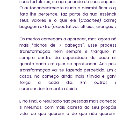
suas fortalezas
, se apropriando de suas capacid
O autoconhecimento ajuda a desmistificar o q
fato lhe pertence, faz parte da sua essência
seus valores e o que ele (
Coachee
) carre
bagagem extra (expectativas alheias, crenças, e
Os medos começam a aparecer, mas agora nã
mais “bichos de 7 cabeças”. Esse process
transformação nem sempre é tranquilo, m
sempre dentro da capacidade de cada um
quanto cada um quer se aprofundar. Aos pou
transformação vai se fazendo percebida. Em a
casos, no começo ainda mais tímida e ganh
força a cada dia. Em outros cas
surpreendentemente rápida. 
E no final, 
o resultado são pessoas mais conecta
si mesmas, com mais clareza do seu propósi
vida, do que querem e do que não querem