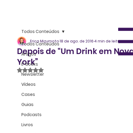
Todos Conteúdos
Erica Mizumoto
18 de ago. de 2016
4 min de leitura
Todos Conteúdos
Depois de “Um Drink em Nov
Artigos
York”
E-books
Avaliado com NaN de 5 estrelas.
Newsletter
Vídeos
Cases
Guias
Podcasts
Livros