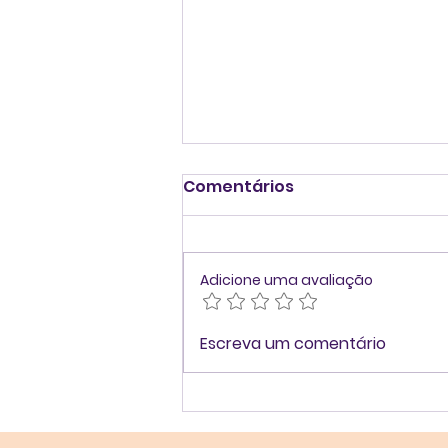
Comentários
Adicione uma avaliação
#8cast Dinâmicas
Escreva um comentário
Humanas nas
organizações: como
transformar diferenças