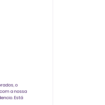
rados, o 
 com a nossa 
ncio. Está 