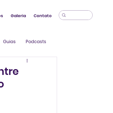
os
Galeria
Contato
Guias
Podcasts
ntre
o