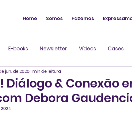
Home
Somos
Fazemos
Expressam
E-books
Newsletter
Vídeos
Cases
de jun. de 2020
1 min de leitura
! Diálogo & Conexão e
 com Debora Gaudenci
e 2024
 de 5 estrelas.