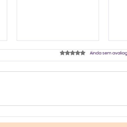
Avaliado com 0 de 5 estrel
Ainda sem avalia
#8cast A Escuta Madura
Apr
como travessia para o
futu
universo do outro
(Teo