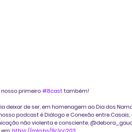
. e nosso primeiro 
#8cast
 também!
ia deixar de ser, em homenagem ao Dia dos Namo
nosso podcast é Diálogo e Conexão entre Casais;
cação não violenta e consciente, @debora_gaude
 em: 
https://mla.bs/9c1cc203
. 