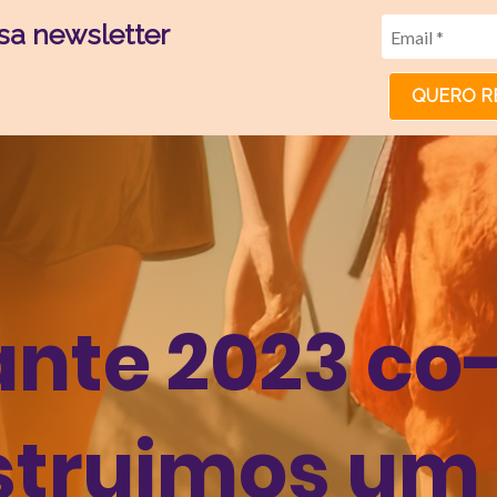
sa newsletter
QUERO R
nte 2023 co
struimos um