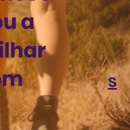
u a
ilhar
om
s