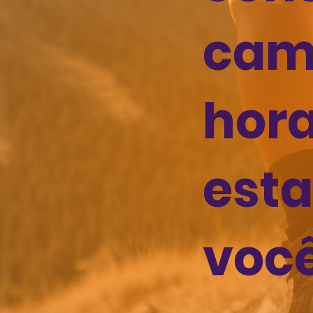
cam
hora
est
você