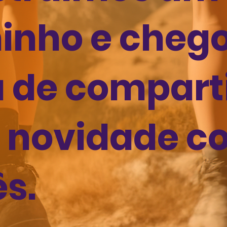
inho e chego
 de compart
a novidade c
s.