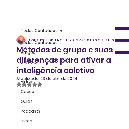
Todos Conteúdos
Christine Bona
4 de fev. de 2021
5 min de leitura
Todos Conteúdos
Métodos de grupo e suas
Artigos
diferenças para ativar a
E-books
inteligência coletiva
Newsletter
Atualizado:
23 de abr. de 2024
Vídeos
Avaliado com NaN de 5 estrelas.
Cases
Guias
Podcasts
Livros