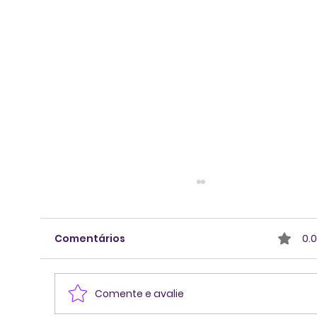
Comentários
0.0
Comente e avalie