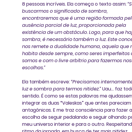
8 pessoas incríveis. Ela começa o texto assim: 
“S
buscarmos o significado de sombra, 
encontraremos que é uma região formada pel
ausência parcial de luz, proporcionada pela 
existência de um obstáculo. Logo, para que ha
sombra, é necessário também a luz. Este conce
nos remete a dualidade humana, aquela que n
habita desde sempre, como seres imperfeitos 
somos e com o livre arbítrio para fazermos nos
escolhas.”
Ela também escreve: 
“Precisamos internamente
luz e sombra para termos nitidez.”
 Uau... faz tod
sentido. É como se estas palavras me ajudassem
integrar as duas “Valeskas” que antes pareciam
antagônicas. E me traz consciência para fazer a
escolha de seguir pedalando e seguir olhando p
meu universo interior e para o outro. Respeitand
ritmo da jornada, em busca de ter mais nitidez 