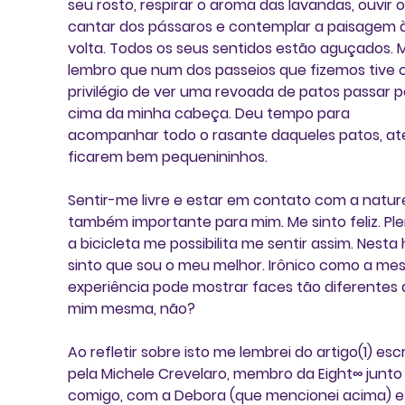
seu rosto, respirar o aroma das lavandas, ouvir o
cantar dos pássaros e contemplar a paisagem à
volta. Todos os seus sentidos estão aguçados. 
lembro que num dos passeios que fizemos tive o
privilégio de ver uma revoada de patos passar p
cima da minha cabeça. Deu tempo para 
acompanhar todo o rasante daqueles patos, até
ficarem bem pequenininhos.
Sentir-me livre e estar em contato com a natur
também importante para mim. Me sinto feliz. Plen
a bicicleta me possibilita me sentir assim. Nesta 
sinto que sou o meu melhor. Irônico como a me
experiência pode mostrar faces tão diferentes 
mim mesma, não?
Ao refletir sobre isto me lembrei do artigo(1) escr
pela Michele Crevelaro, membro da Eight∞ junto
comigo, com a Debora (que mencionei acima) e