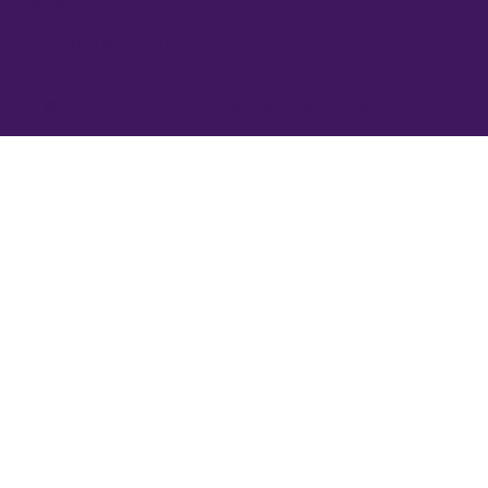
/
Agenda
/
Contato
Política de Privacidade
© 2024 by Eight Diálogos que transformam