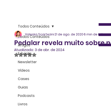
Todos Conteúdos
Valeska Scartezini
21 de ago. de 2020
6 min de leitura
Todos Conteúdos
Pedalar revela muito sobre 
Artigos
Atualizado:
3 de abr. de 2024
E-books
Avaliado com NaN de 5 estrelas.
Newsletter
Vídeos
Cases
Guias
Podcasts
Livros