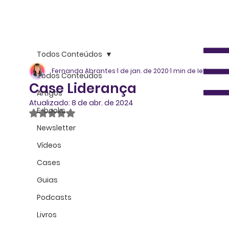
Todos Conteúdos
Fernanda Abrantes
1 de jan. de 2020
1 min de leitura
Todos Conteúdos
Case Liderança
Artigos
Atualizado:
8 de abr. de 2024
E-books
Avaliado com NaN de 5 estrelas.
Newsletter
Vídeos
Cases
Guias
Podcasts
Livros