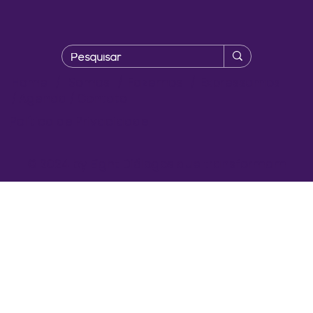
Home
/
Somos
/
Fazemos
/
Expressamos
/
Agenda
/
Contato
Política de Privacidade
© 2024 by Eight Diálogos que transformam