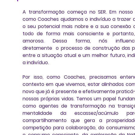
A transformação começa no 
SER
. Em nosso 
como Coaches ajudamos o indivíduo a trazer a
o seu potencial mais nobre e a sua conexão 
todo de forma mais consciente e portanto,
amorosa. Dessa forma, nós influenci
diretamente  o processo de construção das p
entre a situação atual e um melhor futuro, indi
a indivíduo. 
Por isso, como Coaches, precisamos entend
contexto em que vivemos, estar alinhados com
novo que já é presente e efetivamente praticá-
nossas próprias vidas. Temos um papel fundam
como agentes de transformação na 
transiç
mentalidade da escassez/acúmulo
compartilhamento que gera a prosperidade
competição para colaboração, do consumismo
o consumo consciente, da exploração da Nat