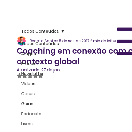
Todos Conteúdos
Renato Santos
5 de set. de 2017
2 min de leitura
Todos Conteúdos
Coaching em conexão com 
Artigos
contexto global
E-books
Atualizado:
27 de jan.
Newsletter
Avaliado com NaN de 5 estrelas.
Vídeos
Cases
Guias
Podcasts
Livros